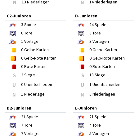
N
13 Niederlagen
N
14 Niederlagen
C2-Junioren
D-Junioren
3
Spiele
24
Spiele
0
Tore
3
Tore
1
Vorlage
3
Vorlagen
0
Gelbe Karten
0
Gelbe Karten
0
Gelb-Rote Karten
0
Gelb-Rote Karten
0
Rote Karten
0
Rote Karten
S
2 Siege
S
18 Siege
U
0 Unentschieden
U
1 Unentschieden
N
1 Niederlage
N
5 Niederlagen
D2-Junioren
E-Junioren
21
Spiele
21
Spiele
7
Tore
4
Tore
7
Vorlagen
5
Vorlagen