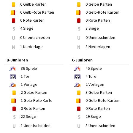
0
Gelbe Karten
0
Gelbe Karten
0
Gelb-Rote Karten
0
Gelb-Rote Karten
0
Rote Karten
0
Rote Karten
S
4 Siege
S
3 Siege
U
0 Unentschieden
U
0 Unentschieden
N
1 Niederlage
N
8 Niederlagen
B-Junioren
C-Junioren
36
Spiele
46
Spiele
1
Tor
4
Tore
1
Vorlage
2
Vorlagen
2
Gelbe Karten
3
Gelbe Karten
1
Gelb-Rote Karte
0
Gelb-Rote Karten
0
Rote Karten
0
Rote Karten
S
22 Siege
S
29 Siege
U
1 Unentschieden
U
3 Unentschieden