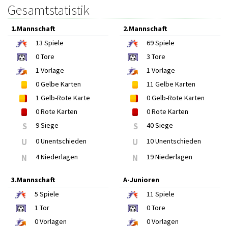
Gesamtstatistik
1.Mannschaft
2.Mannschaft
13
Spiele
69
Spiele
0
Tore
3
Tore
1
Vorlage
1
Vorlage
0
Gelbe Karten
11
Gelbe Karten
1
Gelb-Rote Karte
0
Gelb-Rote Karten
0
Rote Karten
0
Rote Karten
S
9 Siege
S
40 Siege
U
0 Unentschieden
U
10 Unentschieden
N
4 Niederlagen
N
19 Niederlagen
3.Mannschaft
A-Junioren
5
Spiele
11
Spiele
1
Tor
0
Tore
0
Vorlagen
0
Vorlagen