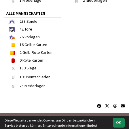
N
1 Niederlage
N
2 Niederlagen
ALLE MANNSCHAFTEN
283
Spiele
42
Tore
26
Vorlagen
16
Gelbe Karten
2
Gelb-Rote Karten
0
Rote Karten
S
189 Siege
U
19 Unentschieden
N
75 Niederlagen
soccero.de
Diese Webseite verwendet Cookies, um Dir den bestmöglichen
OK
© 2006 - 2026
Service bieten zu können. Entsprechende Informationen findest