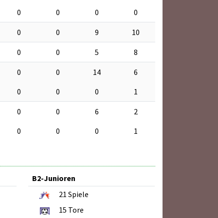
0
0
0
0
0
0
9
10
0
0
5
8
0
0
14
6
0
0
0
1
0
0
6
2
0
0
0
1
B2-Junioren
21
Spiele
15
Tore