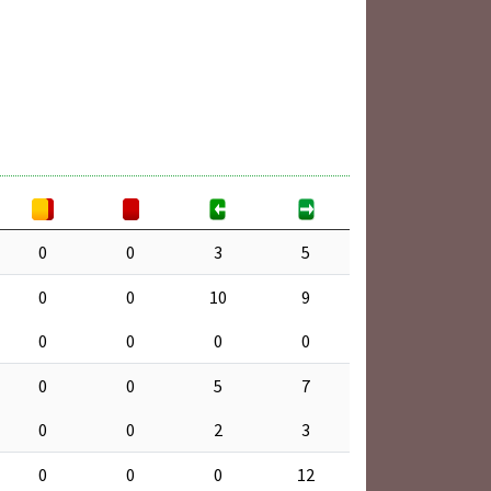
0
0
3
5
0
0
10
9
0
0
0
0
0
0
5
7
0
0
2
3
0
0
0
12