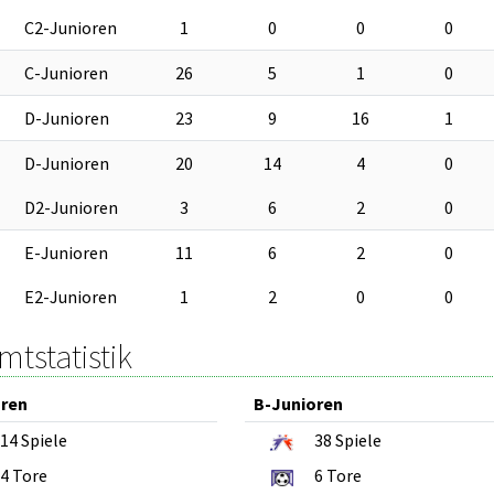
C2-Junioren
1
0
0
0
C-Junioren
26
5
1
0
D-Junioren
23
9
16
1
D-Junioren
20
14
4
0
D2-Junioren
3
6
2
0
E-Junioren
11
6
2
0
E2-Junioren
1
2
0
0
tstatistik
oren
B-Junioren
14
Spiele
38
Spiele
4
Tore
6
Tore