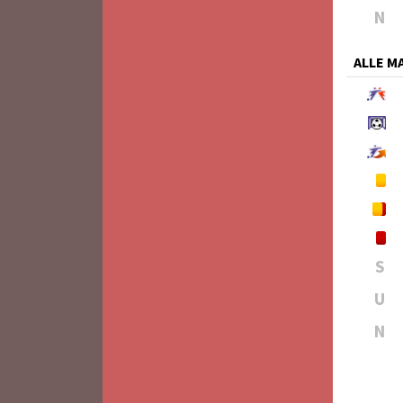
N
ALLE 
S
U
N