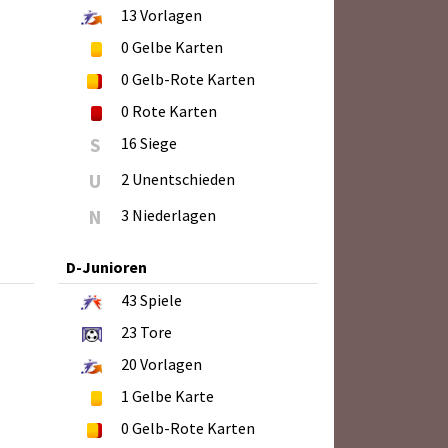
13
Vorlagen
0
Gelbe Karten
0
Gelb-Rote Karten
0
Rote Karten
S
16 Siege
U
2 Unentschieden
N
3 Niederlagen
D-Junioren
43
Spiele
23
Tore
20
Vorlagen
1
Gelbe Karte
0
Gelb-Rote Karten