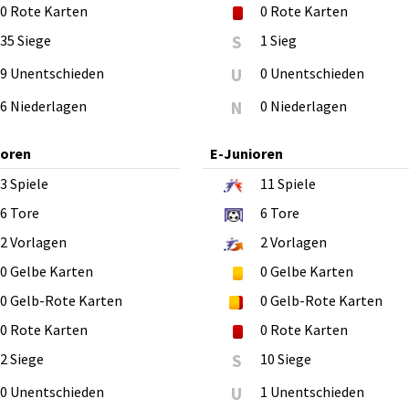
0
Rote Karten
0
Rote Karten
35 Siege
S
1 Sieg
9 Unentschieden
U
0 Unentschieden
6 Niederlagen
N
0 Niederlagen
ioren
E-Junioren
3
Spiele
11
Spiele
6
Tore
6
Tore
2
Vorlagen
2
Vorlagen
0
Gelbe Karten
0
Gelbe Karten
0
Gelb-Rote Karten
0
Gelb-Rote Karten
0
Rote Karten
0
Rote Karten
2 Siege
S
10 Siege
0 Unentschieden
U
1 Unentschieden