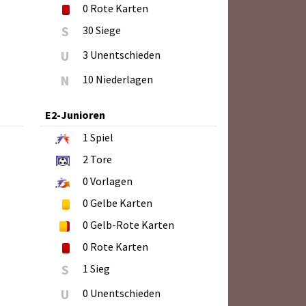
0
Rote Karten
S
30 Siege
U
3 Unentschieden
N
10 Niederlagen
E2-Junioren
1
Spiel
2
Tore
0
Vorlagen
0
Gelbe Karten
0
Gelb-Rote Karten
0
Rote Karten
S
1 Sieg
U
0 Unentschieden