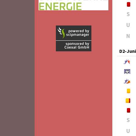
S
U
N
D2-Jun
S
U