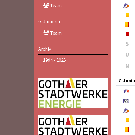
Team
G-Junioren
Team
S
Archiv
U
1994 - 2025
N
C-Juni