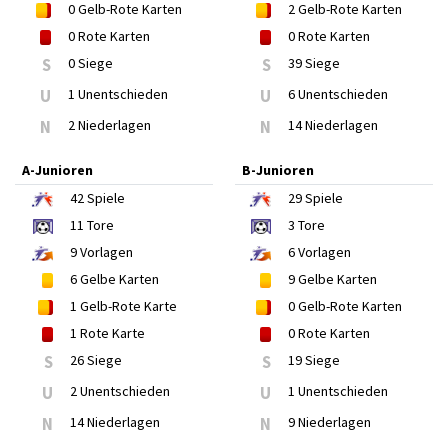
0
Gelb-Rote Karten
2
Gelb-Rote Karten
0
Rote Karten
0
Rote Karten
S
0 Siege
S
39 Siege
U
1 Unentschieden
U
6 Unentschieden
N
2 Niederlagen
N
14 Niederlagen
A-Junioren
B-Junioren
42
Spiele
29
Spiele
11
Tore
3
Tore
9
Vorlagen
6
Vorlagen
6
Gelbe Karten
9
Gelbe Karten
1
Gelb-Rote Karte
0
Gelb-Rote Karten
1
Rote Karte
0
Rote Karten
S
26 Siege
S
19 Siege
U
2 Unentschieden
U
1 Unentschieden
N
14 Niederlagen
N
9 Niederlagen