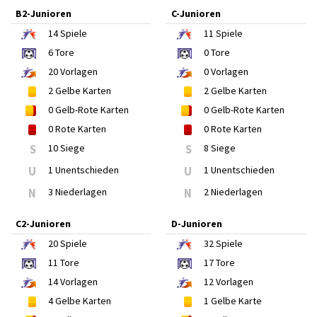
B2-Junioren
C-Junioren
14
Spiele
11
Spiele
6
Tore
0
Tore
20
Vorlagen
0
Vorlagen
2
Gelbe Karten
2
Gelbe Karten
0
Gelb-Rote Karten
0
Gelb-Rote Karten
0
Rote Karten
0
Rote Karten
S
10 Siege
S
8 Siege
U
1 Unentschieden
U
1 Unentschieden
N
3 Niederlagen
N
2 Niederlagen
C2-Junioren
D-Junioren
20
Spiele
32
Spiele
11
Tore
17
Tore
14
Vorlagen
12
Vorlagen
4
Gelbe Karten
1
Gelbe Karte