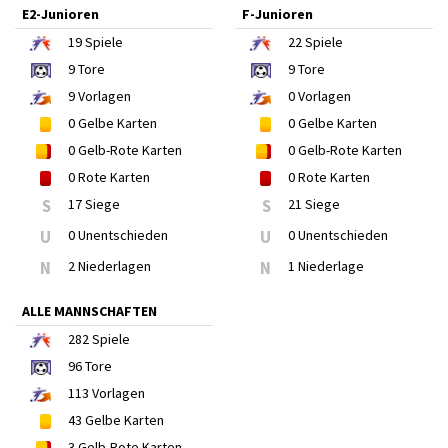
E2-Junioren
F-Junioren
19
Spiele
22
Spiele
9
Tore
9
Tore
9
Vorlagen
0
Vorlagen
0
Gelbe Karten
0
Gelbe Karten
0
Gelb-Rote Karten
0
Gelb-Rote Karten
0
Rote Karten
0
Rote Karten
S
17 Siege
S
21 Siege
U
0 Unentschieden
U
0 Unentschieden
N
2 Niederlagen
N
1 Niederlage
ALLE MANNSCHAFTEN
282
Spiele
96
Tore
113
Vorlagen
43
Gelbe Karten
3
Gelb-Rote Karten