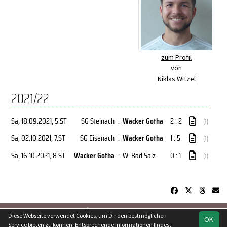
zum Profil
von
Niklas Witzel
2021/22
Sa, 18.09.2021
, 5.ST
SG Steinach
:
Wacker Gotha
2 : 2
(1)
Sa, 02.10.2021
, 7.ST
SG Eisenach
:
Wacker Gotha
1 : 5
(1)
Sa, 16.10.2021
, 8.ST
Wacker Gotha
:
W. Bad Salz.
0 : 1
(1)
soccero.de
Diese Webseite verwendet Cookies, um Dir den bestmöglichen
OK
© 2006 - 2026
Service bieten zu können. Entsprechende Informationen findest