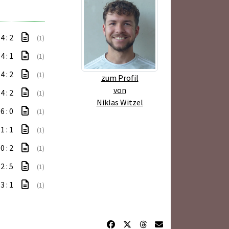
4 : 2
(1)
4 : 1
(1)
4 : 2
(1)
zum Profil
von
4 : 2
(1)
Niklas Witzel
6 : 0
(1)
1 : 1
(1)
0 : 2
(1)
2 : 5
(1)
3 : 1
(1)