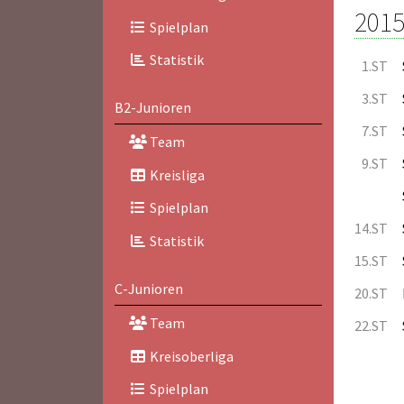
2015
Spielplan
Statistik
1.ST
3.ST
B2-Junioren
7.ST
Team
9.ST
Kreisliga
Spielplan
14.ST
Statistik
15.ST
C-Junioren
20.ST
Team
22.ST
Kreisoberliga
Spielplan