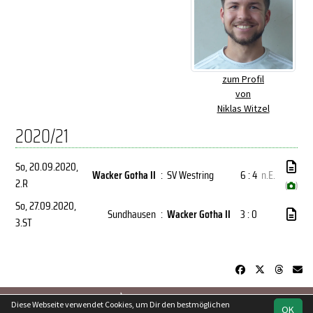
zum Profil
von
Niklas Witzel
2020/21
So, 20.09.2020
,
Wacker Gotha II
:
SV Westring
6 : 4
n.E.
2.R
(
)
So, 27.09.2020
,
Sundhausen
:
Wacker Gotha II
3 : 0
3.ST
soccero.de
Diese Webseite verwendet Cookies, um Dir den bestmöglichen
OK
© 2006 - 2026