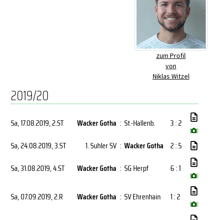
zum Profil
von
Niklas Witzel
2019/20
Sa, 17.08.2019
, 2.ST
Wacker Gotha
:
St.-Hallenb.
3 : 2
(
)
Sa, 24.08.2019
, 3.ST
1. Suhler SV
:
Wacker Gotha
2 : 5
Sa, 31.08.2019
, 4.ST
Wacker Gotha
:
SG Herpf
6 : 1
(
)
Sa, 07.09.2019
, 2.R
Wacker Gotha
:
SV Ehrenhain
1 : 2
(
)