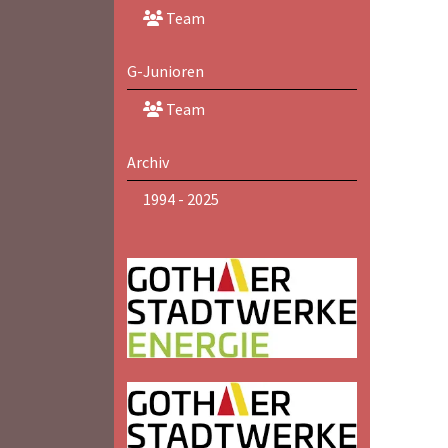
Team
G-Junioren
Team
Archiv
1994 - 2025