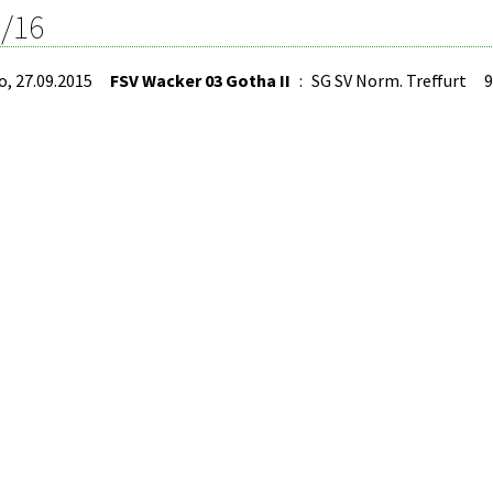
/16
o, 27.09.2015
FSV Wacker 03 Gotha II
:
SG SV Norm. Treffurt
9