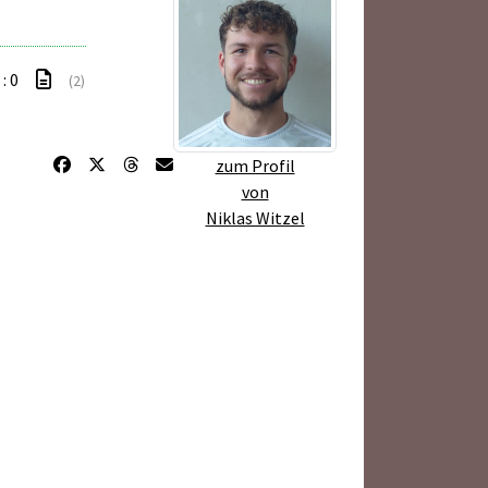
 : 0
(2)
zum Profil
von
Niklas Witzel