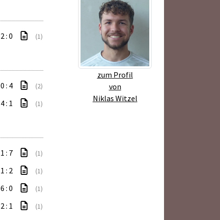
2 : 0
(1)
zum Profil
0 : 4
von
(2)
Niklas Witzel
4 : 1
(1)
1 : 7
(1)
1 : 2
(1)
6 : 0
(1)
2 : 1
(1)