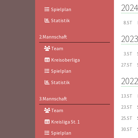
2024
Spielplan
Statistik
8.ST
2023
2.Mannschaft
Team
3.ST
Kreisoberliga
27.ST
Spielplan
2022
Statistik
13.ST
3.Mannschaft
23.ST
Team
25.ST
Kreisliga St. 1
30.ST
Spielplan