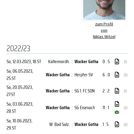
zum Profil
von
Niklas Witzel
2022/23
So, 12.03.2023
, 18.ST
Kaltennordh.
:
Wacker Gotha
0 : 5
(1)
Sa, 06.05.2023
,
Wacker Gotha
:
Herpfer SV
6 : 0
(3)
25.ST
Sa, 20.05.2023
,
Wacker Gotha
:
SG 1. FC SON
2 : 2
(1)
27.ST
Sa, 03.06.2023
,
Wacker Gotha
:
SG Eisenach
11 : 1
(2)
28.ST
(
)
Sa, 10.06.2023
,
W. Bad Salz.
:
Wacker Gotha
1 : 5
(2)
29.ST