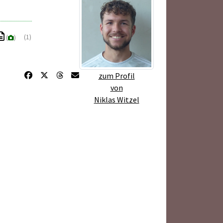
(1)
(
)
zum Profil
von
Niklas Witzel