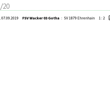
/20
, 07.09.2019
FSV Wacker 03 Gotha
:
SV 1879 Ehrenhain
1 : 2