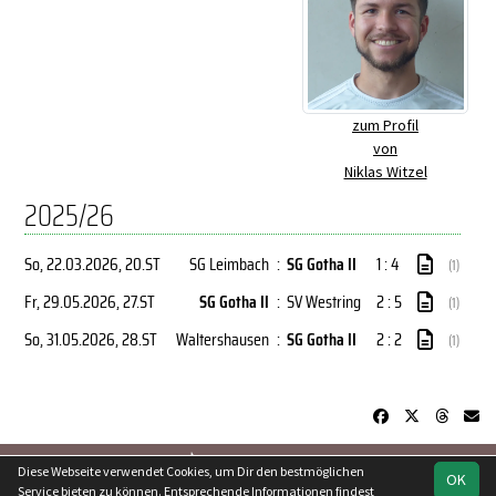
zum Profil
von
Niklas Witzel
2025/26
So, 22.03.2026
, 20.ST
SG Leimbach
:
SG Gotha II
1 : 4
(1)
Fr, 29.05.2026
, 27.ST
SG Gotha II
:
SV Westring
2 : 5
(1)
So, 31.05.2026
, 28.ST
Waltershausen
:
SG Gotha II
2 : 2
(1)
soccero.de
Diese Webseite verwendet Cookies, um Dir den bestmöglichen
OK
© 2006 - 2026
Service bieten zu können. Entsprechende Informationen findest