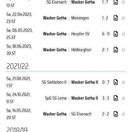
SG Eisenach
:
Wacker Gotha
1 : 7
(1)
13.ST
Sa, 22.04.2023
,
Wacker Gotha
:
Meiningen
1 : 2
(1)
23.ST
Sa, 06.05.2023
,
Wacker Gotha
:
Herpfer SV
6 : 0
(1)
25.ST
So, 18.06.2023
,
Wacker Gotha
:
Hildburghsn
2 : 1
(1)
30.ST
2021/22
Sa, 21.08.2021
,
SG Siebleben II
:
Wacker Gotha II
0 : 7
(1)
1.ST
So, 24.10.2021
,
SpG SG Leina
:
Wacker Gotha II
3 : 3
(1)
9.ST
Sa, 14.05.2022
,
Wacker Gotha
:
SG Eisenach
2 : 2
(1)
20.ST
2018/19