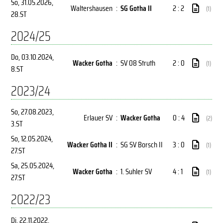
So, 31.05.2026
,
Waltershausen
:
SG Gotha II
2 : 2
(1)
28.ST
2024/25
Do, 03.10.2024
,
Wacker Gotha
:
SV 08 Struth
2 : 0
(1)
8.ST
2023/24
So, 27.08.2023
,
Erlauer SV
:
Wacker Gotha
0 : 4
(2)
3.ST
So, 12.05.2024
,
Wacker Gotha II
:
SG SV Borsch II
3 : 0
(1)
27.ST
Sa, 25.05.2024
,
Wacker Gotha
:
1. Suhler SV
4 : 1
(1)
27.ST
2022/23
Di, 22.11.2022
,