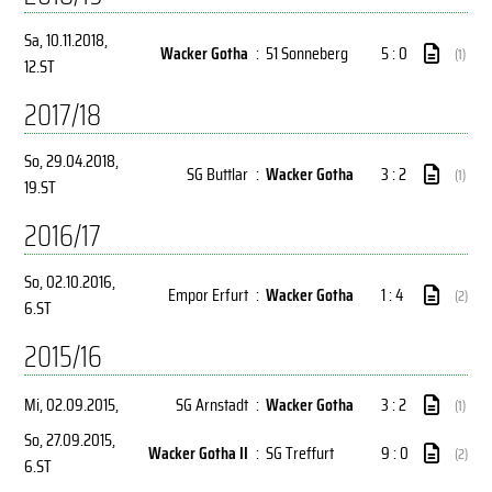
Sa, 10.11.2018
,
Wacker Gotha
:
51 Sonneberg
5 : 0
(1)
12.ST
2017/18
So, 29.04.2018
,
SG Buttlar
:
Wacker Gotha
3 : 2
(1)
19.ST
2016/17
So, 02.10.2016
,
Empor Erfurt
:
Wacker Gotha
1 : 4
(2)
6.ST
2015/16
Mi, 02.09.2015
,
SG Arnstadt
:
Wacker Gotha
3 : 2
(1)
So, 27.09.2015
,
Wacker Gotha II
:
SG Treffurt
9 : 0
(2)
6.ST