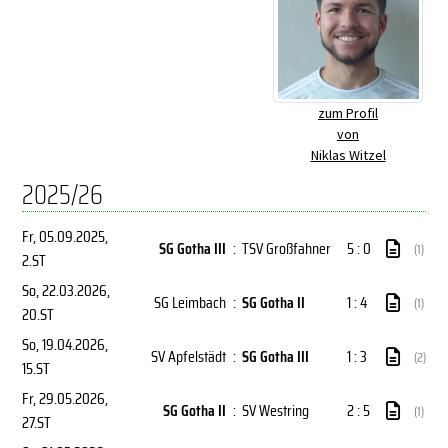
zum Profil
von
Niklas Witzel
2025/26
Fr, 05.09.2025
,
SG Gotha III
:
TSV Großfahner
5 : 0
(1)
2.ST
So, 22.03.2026
,
SG Leimbach
:
SG Gotha II
1 : 4
(1)
20.ST
So, 19.04.2026
,
SV Apfelstädt
:
SG Gotha III
1 : 3
(2)
15.ST
Fr, 29.05.2026
,
SG Gotha II
:
SV Westring
2 : 5
(1)
27.ST