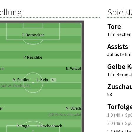
ellung
Spielst
Tore
Tim Rechen
T. Bernecker
Assists
Julius Leh
P. Reschke
Gelbe K
ann
N. Witzel
Tim Bernec
M. Fiedler
L. Kehr
C
Zuscha
(46' W. Thiebach)
98
Torfolg
er
M. Ullrich
(46' N. Kirschnitzki)
1:0 (40')
SpG
2:0 (48')
SpG
R. Ruge
T. Rechenbach
2:1 (64')
Pau