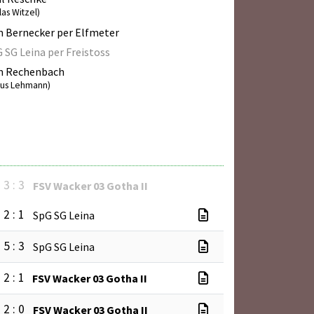
las Witzel)
 Bernecker per Elfmeter
 SG Leina per Freistoss
m Rechenbach
lius Lehmann)
3 : 3
FSV Wacker 03 Gotha II
2 : 1
SpG SG Leina
5 : 3
SpG SG Leina
2 : 1
FSV Wacker 03 Gotha II
2 : 0
FSV Wacker 03 Gotha II