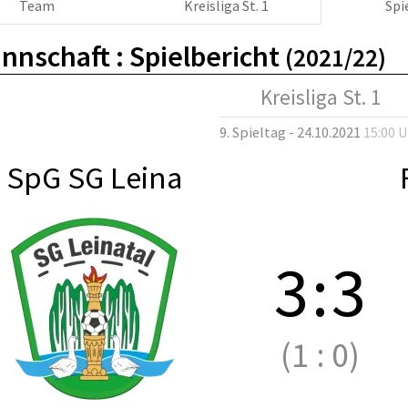
Team
Kreisliga St. 1
Spi
nnschaft :
Spielbericht
(2021/22)
Kreisliga St. 1
9. Spieltag - 24.10.2021
15:00 
SpG SG Leina
3
:
3
(1
:
0)