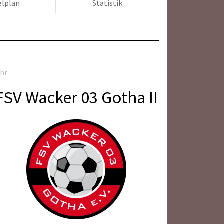
elplan
Statistik
Uhr
FSV Wacker 03 Gotha II