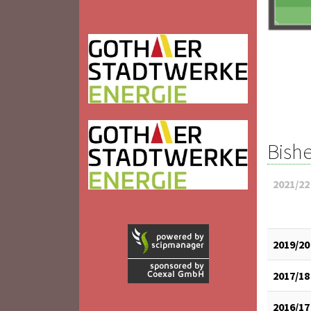
Bishe
2021/22
2019/20
2017/18
2016/17