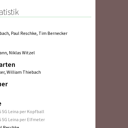
atistik
bach
,
Paul Reschke
,
Tim Bernecker
mann
,
Niklas Witzel
arten
ker
,
William Thiebach
uer
e
 SG Leina per Kopfball
 SG Leina per Elfmeter
l Reschke