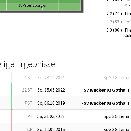
S. Kreutzberger
(Nik
2:2 (77')
Tim
3:2 (83')
SpG
3:3 (86')
Ti
(Ju
rige Ergebnisse
9.ST
So, 24.10.2021
SpG SG Leina
22.ST
So, 15.05.2022
FSV Wacker 03 Gotha II
7.ST
So, 06.10.2019
FSV Wacker 03 Gotha II
AF
Sa, 31.03.2018
SpG SG Leina
1.R
So, 11.09.2016
SpG SG Leina