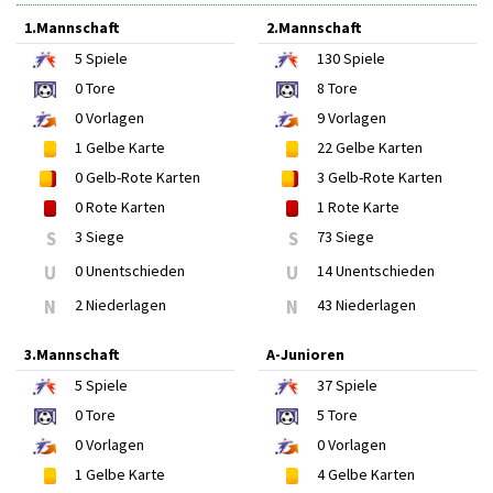
1.Mannschaft
2.Mannschaft
5
Spiele
130
Spiele
0
Tore
8
Tore
0
Vorlagen
9
Vorlagen
1
Gelbe Karte
22
Gelbe Karten
0
Gelb-Rote Karten
3
Gelb-Rote Karten
0
Rote Karten
1
Rote Karte
S
3 Siege
S
73 Siege
U
0 Unentschieden
U
14 Unentschieden
N
2 Niederlagen
N
43 Niederlagen
3.Mannschaft
A-Junioren
5
Spiele
37
Spiele
0
Tore
5
Tore
0
Vorlagen
0
Vorlagen
1
Gelbe Karte
4
Gelbe Karten