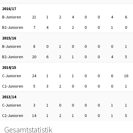
2016/17
B-Junioren
21
1
2
4
0
0
4
6
B2-Junioren
7
4
1
2
0
0
1
0
2015/16
B-Junioren
8
0
1
0
0
0
0
1
B2-Junioren
20
6
2
1
0
0
4
5
2014/15
C-Junioren
24
1
1
1
0
0
6
16
C2-Junioren
5
3
2
0
0
0
0
1
2013/14
C-Junioren
3
1
0
0
0
0
1
1
C2-Junioren
14
1
2
1
0
0
1
5
Gesamtstatistik