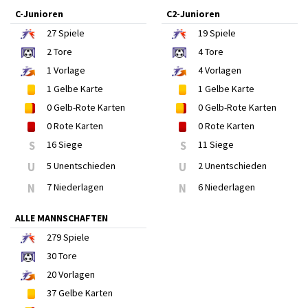
C-Junioren
C2-Junioren
27
Spiele
19
Spiele
2
Tore
4
Tore
1
Vorlage
4
Vorlagen
1
Gelbe Karte
1
Gelbe Karte
0
Gelb-Rote Karten
0
Gelb-Rote Karten
0
Rote Karten
0
Rote Karten
S
16 Siege
S
11 Siege
U
5 Unentschieden
U
2 Unentschieden
N
7 Niederlagen
N
6 Niederlagen
ALLE MANNSCHAFTEN
279
Spiele
30
Tore
20
Vorlagen
37
Gelbe Karten