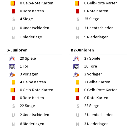
0
Gelb-Rote Karten
0
Gelb-Rote Karten
0
Rote Karten
0
Rote Karten
S
4 Siege
S
25 Siege
U
0 Unentschieden
U
3 Unentschieden
N
1 Niederlage
N
9 Niederlagen
B-Junioren
B2-Junioren
29
Spiele
27
Spiele
1
Tor
10
Tore
3
Vorlagen
3
Vorlagen
4
Gelbe Karten
3
Gelbe Karten
0
Gelb-Rote Karten
0
Gelb-Rote Karten
0
Rote Karten
0
Rote Karten
S
22 Siege
S
22 Siege
U
2 Unentschieden
U
2 Unentschieden
N
6 Niederlagen
N
3 Niederlagen