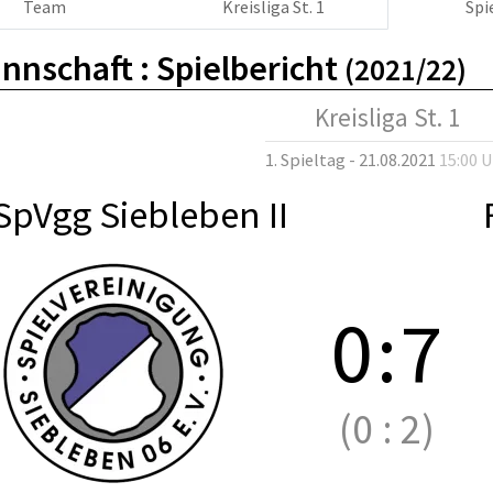
Team
Kreisliga St. 1
Spi
nnschaft :
Spielbericht
(2021/22)
Kreisliga St. 1
1. Spieltag - 21.08.2021
15:00 
SpVgg Siebleben II
0
:
7
(0
:
2)