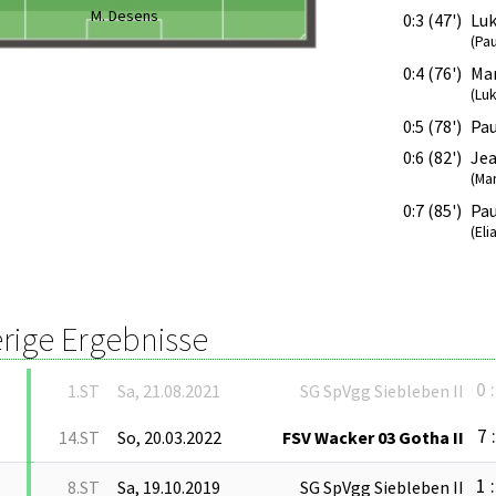
M. Desens
0:3 (47')
Luk
(Pa
0:4 (76')
Mar
(Lu
0:5 (78')
Pau
0:6 (82')
Je
(Mar
0:7 (85')
Pau
(Eli
rige Ergebnisse
0 :
1.ST
Sa, 21.08.2021
SG SpVgg Siebleben II
7 
14.ST
So, 20.03.2022
FSV Wacker 03 Gotha II
1 :
8.ST
Sa, 19.10.2019
SG SpVgg Siebleben II