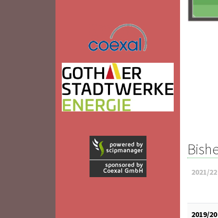
Bishe
2021/22
2019/20