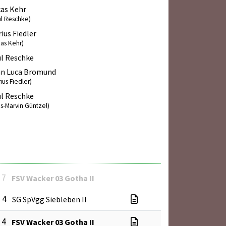
as Kehr
ul Reschke)
ius Fiedler
kas Kehr)
l Reschke
an Luca Bromund
ius Fiedler)
l Reschke
as-Marvin Güntzel)
 7
FSV Wacker 03 Gotha II
: 4
SG SpVgg Siebleben II
 4
FSV Wacker 03 Gotha II