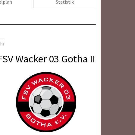
elplan
Statistik
Uhr
FSV Wacker 03 Gotha II