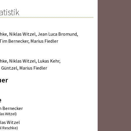
atistik
chke
,
Niklas Witzel
,
Jean Luca Bromund
,
Tim Bernecker
,
Marius Fiedler
chke
,
Niklas Witzel
,
Lukas Kehr
,
n Güntzel
,
Marius Fiedler
uer
e
m Bernecker
las Witzel)
las Witzel
ul Reschke)