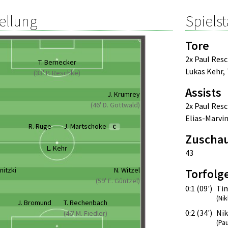
ellung
Spielst
Tore
2x Paul Res
T. Bernecker
Lukas Kehr
,
(33' P. Reschke)
Assists
h
J. Krumrey
(46' D. Gottwald)
2x Paul Res
Elias-Marvi
R. Ruge
J. Martschoke
C
Zuscha
L. Kehr
43
nitzki
N. Witzel
Torfolg
(59' E. Güntzel)
0:1 (09')
Ti
(Nik
J. Bromund
T. Rechenbach
0:2 (34')
Nik
(46' M. Fiedler)
(Pa