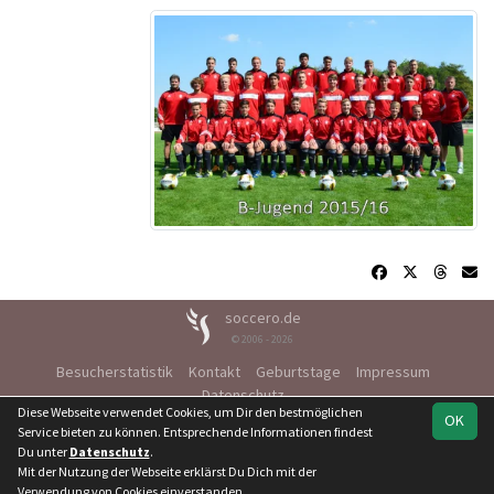
soccero.de
© 2006 - 2026
Besucherstatistik
Kontakt
Geburtstage
Impressum
Datenschutz
Diese Webseite verwendet Cookies, um Dir den bestmöglichen
OK
Service bieten zu können. Entsprechende Informationen findest
Du unter
Datenschutz
.
Mit der Nutzung der Webseite erklärst Du Dich mit der
Team
Kreisoberliga St.
Spielplan
Statistik
Verwendung von Cookies einverstanden.