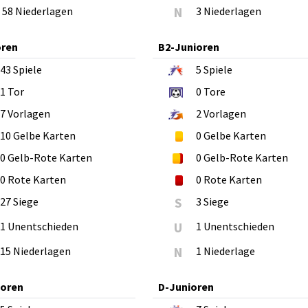
58 Niederlagen
N
3 Niederlagen
oren
B2-Junioren
43
Spiele
5
Spiele
1
Tor
0
Tore
7
Vorlagen
2
Vorlagen
10
Gelbe Karten
0
Gelbe Karten
0
Gelb-Rote Karten
0
Gelb-Rote Karten
0
Rote Karten
0
Rote Karten
27 Siege
S
3 Siege
1 Unentschieden
U
1 Unentschieden
15 Niederlagen
N
1 Niederlage
ioren
D-Junioren