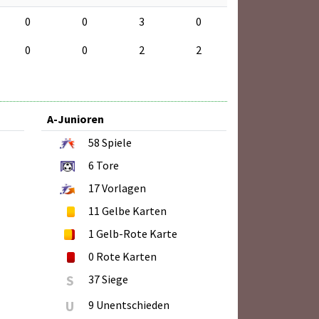
0
0
3
0
0
0
2
2
A-Junioren
58
Spiele
6
Tore
17
Vorlagen
11
Gelbe Karten
1
Gelb-Rote Karte
0
Rote Karten
S
37 Siege
U
9 Unentschieden