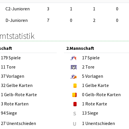
C2-Junioren
3
1
1
0
D-Junioren
7
0
2
0
tstatistik
schaft
2.Mannschaft
179
Spiele
17
Spiele
11
Tore
2
Tore
37
Vorlagen
5
Vorlagen
32
Gelbe Karten
1
Gelbe Karte
1
Gelb-Rote Karte
0
Gelb-Rote Karten
3
Rote Karten
1
Rote Karte
94 Siege
S
13 Siege
27 Unentschieden
U
1 Unentschieden