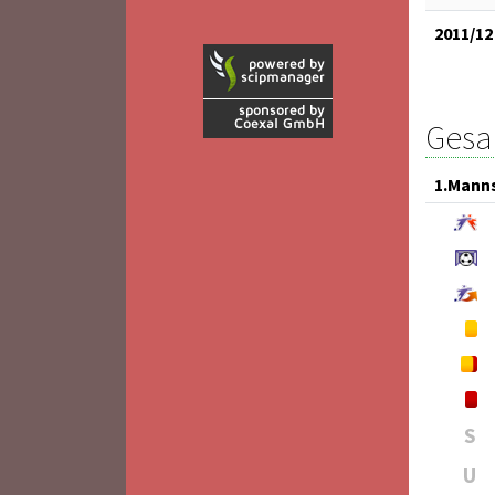
2011/12
Gesam
1.Mann
S
U