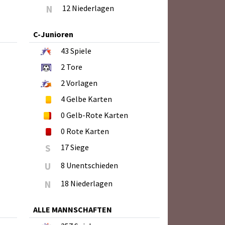
N
12 Niederlagen
C-Junioren
43
Spiele
2
Tore
2
Vorlagen
4
Gelbe Karten
0
Gelb-Rote Karten
0
Rote Karten
S
17 Siege
U
8 Unentschieden
N
18 Niederlagen
ALLE MANNSCHAFTEN