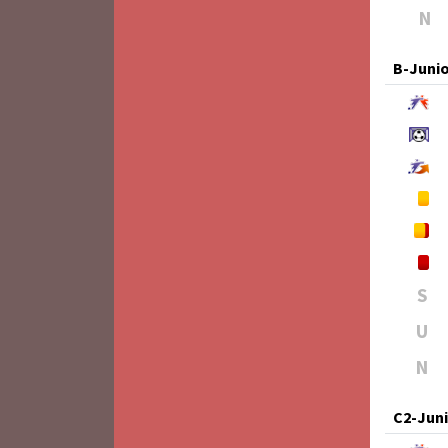
N
B-Juni
S
U
N
C2-Jun