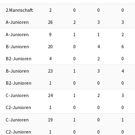
2.Mannschaft
2
0
0
0
A-Junioren
26
2
3
3
A-Junioren
9
1
1
2
B-Junioren
20
0
4
6
B2-Junioren
4
0
2
0
B-Junioren
23
1
3
4
B2-Junioren
1
0
0
0
C-Junioren
24
1
2
3
C2-Junioren
1
0
0
0
C-Junioren
19
1
0
1
C2-Junioren
1
0
0
0