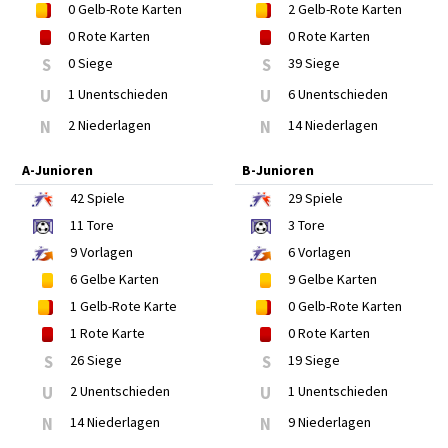
0
Gelb-Rote Karten
2
Gelb-Rote Karten
0
Rote Karten
0
Rote Karten
S
0 Siege
S
39 Siege
U
1 Unentschieden
U
6 Unentschieden
N
2 Niederlagen
N
14 Niederlagen
A-Junioren
B-Junioren
42
Spiele
29
Spiele
11
Tore
3
Tore
9
Vorlagen
6
Vorlagen
6
Gelbe Karten
9
Gelbe Karten
1
Gelb-Rote Karte
0
Gelb-Rote Karten
1
Rote Karte
0
Rote Karten
S
26 Siege
S
19 Siege
U
2 Unentschieden
U
1 Unentschieden
N
14 Niederlagen
N
9 Niederlagen