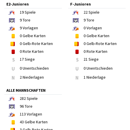
E2-Junioren
F-Junioren
19
Spiele
22
Spiele
9
Tore
9
Tore
9
Vorlagen
0
Vorlagen
0
Gelbe Karten
0
Gelbe Karten
0
Gelb-Rote Karten
0
Gelb-Rote Karten
0
Rote Karten
0
Rote Karten
S
17 Siege
S
21 Siege
U
0 Unentschieden
U
0 Unentschieden
N
2 Niederlagen
N
1 Niederlage
ALLE MANNSCHAFTEN
282
Spiele
96
Tore
113
Vorlagen
43
Gelbe Karten
3
Gelb-Rote Karten