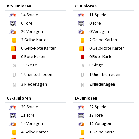
B2-Junioren
C-Junioren
14
Spiele
11
Spiele
6
Tore
0
Tore
20
Vorlagen
0
Vorlagen
2
Gelbe Karten
2
Gelbe Karten
0
Gelb-Rote Karten
0
Gelb-Rote Karten
0
Rote Karten
0
Rote Karten
S
10 Siege
S
8 Siege
U
1 Unentschieden
U
1 Unentschieden
N
3 Niederlagen
N
2 Niederlagen
C2-Junioren
D-Junioren
20
Spiele
32
Spiele
11
Tore
17
Tore
14
Vorlagen
12
Vorlagen
4
Gelbe Karten
1
Gelbe Karte