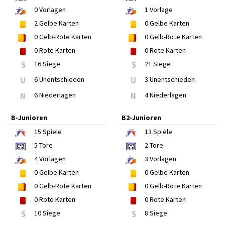
0
Vorlagen
1
Vorlage
2
Gelbe Karten
0
Gelbe Karten
0
Gelb-Rote Karten
0
Gelb-Rote Karten
0
Rote Karten
0
Rote Karten
S
16 Siege
S
21 Siege
U
6 Unentschieden
U
3 Unentschieden
N
6 Niederlagen
N
4 Niederlagen
B-Junioren
B2-Junioren
15
Spiele
13
Spiele
5
Tore
2
Tore
4
Vorlagen
3
Vorlagen
0
Gelbe Karten
0
Gelbe Karten
0
Gelb-Rote Karten
0
Gelb-Rote Karten
0
Rote Karten
0
Rote Karten
S
10 Siege
S
8 Siege