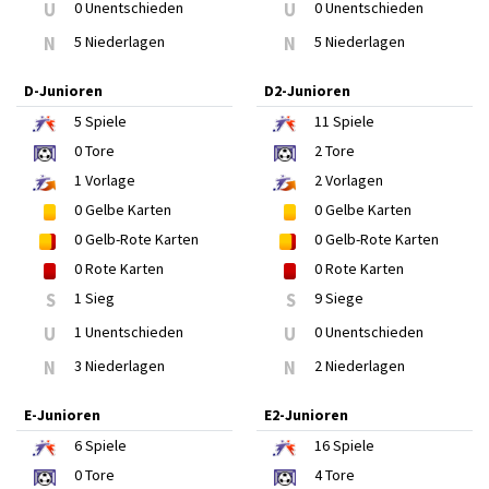
U
0 Unentschieden
U
0 Unentschieden
N
5 Niederlagen
N
5 Niederlagen
D-Junioren
D2-Junioren
5
Spiele
11
Spiele
0
Tore
2
Tore
1
Vorlage
2
Vorlagen
0
Gelbe Karten
0
Gelbe Karten
0
Gelb-Rote Karten
0
Gelb-Rote Karten
0
Rote Karten
0
Rote Karten
S
1 Sieg
S
9 Siege
U
1 Unentschieden
U
0 Unentschieden
N
3 Niederlagen
N
2 Niederlagen
E-Junioren
E2-Junioren
6
Spiele
16
Spiele
0
Tore
4
Tore