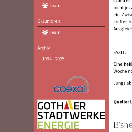
stand es 
Team
nicht je
ein. Zwis
G-Junioren
treffer 
Ausgleich
Team
Archiv
FAZIT:
1994 - 2025
Eine hei
Woche no
Jungs abh
Quelle:
L
Bishe