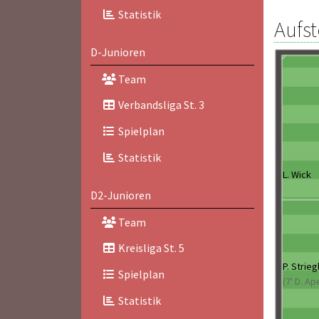
Statistik
Aufst
D-Junioren
Team
Verbandsliga St. 3
Spielplan
Statistik
L. Wick
D2-Junioren
Team
Kreisliga St. 5
P. Strieg
Spielplan
(7' D. Ap
Statistik