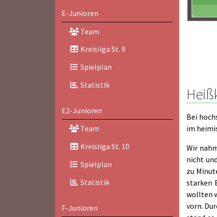
E-Junioren
Team
Kreisliga St. 9
Spielplan
Statistik
Heißk
E2-Junioren
Bei hoch
im heimi
Team
Kreisliga St. 10
Wir nahm
nicht un
Spielplan
zu Minut
Statistik
starken 
wollten 
vorn. Du
F-Junioren