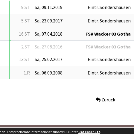
9.ST
Sa, 09.11.2019
Eintr. Sondershausen
5.ST
Sa, 23.09.2017
Eintr. Sondershausen
16.ST
Sa, 07.04.2018
FSV Wacker 03 Gotha
2.ST
Sa, 27.08.2016
FSV Wacker 03 Gotha
13.ST
Sa, 25.02.2017
Eintr. Sondershausen
1.R
Sa, 06.09.2008
Eintr. Sondershausen
Zurück
Besucherstatistik
Kontakt
nnen. Entsprechende Informationen findest Du unter
Datenschutz
.