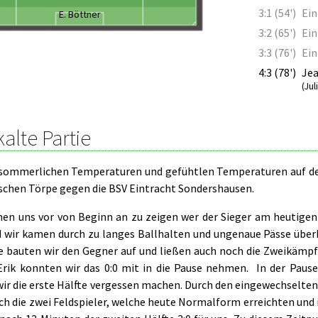
3:1 (54')
Ein
E. Böttner
3:2 (65')
Ein
3:3 (76')
Ein
4:3 (78')
Jea
(Ju
alte Partie
sommerlichen Temperaturen und gefühtlen Temperaturen auf dem
schen Törpe gegen die BSV Eintracht Sondershausen.
en uns vor von Beginn an zu zeigen wer der Sieger am heutigen 
d wir kamen durch zu langes Ballhalten und ungenaue Pässe überh
e bauten wir den Gegner auf und ließen auch noch die Zweikäm
Erik konnten wir das 0:0 mit in die Pause nehmen. In der Pause
wir die erste Hälfte vergessen machen. Durch den eingewechselten
rch die zwei Feldspieler, welche heute Normalform erreichten und