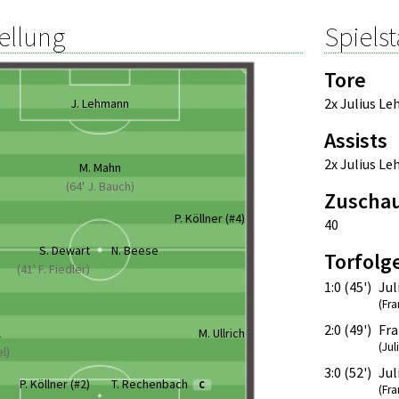
ellung
Spielst
Tore
2x Julius L
J. Lehmann
Assists
2x Julius L
M. Mahn
(64' J. Bauch)
Zuscha
P. Köllner (#4)
40
S. Dewart
N. Beese
Torfolg
(41' F. Fiedler)
1:0 (45')
Ju
(Fra
2:0 (49')
Fra
l
M. Ullrich
(Ju
el)
3:0 (52')
Ju
P. Köllner (#2)
T. Rechenbach
C
(Fra