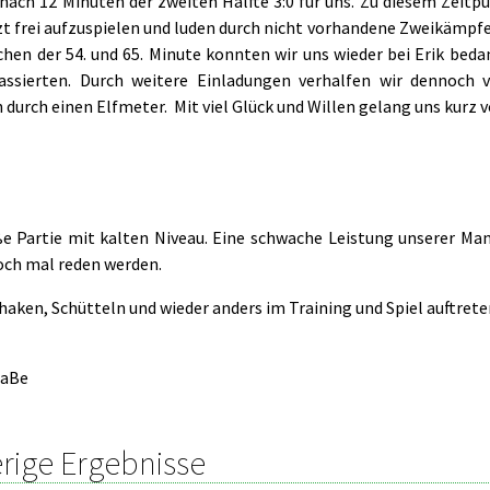
nach 12 Minuten der zweiten Hälfte 3:0 für uns. Zu diesem Zeitpu
tzt frei aufzuspielen und luden durch nicht vorhandene Zweikämpf
chen der 54. und 65. Minute konnten wir uns wieder bei Erik beda
kassierten. Durch weitere Einladungen verhalfen wir dennoch 
 durch einen Elfmeter. Mit viel Glück und Willen gelang uns kurz v
ße Partie mit kalten Niveau. Eine schwache Leistung unserer Ma
ch mal reden werden.
aken, Schütteln und wieder anders im Training und Spiel auftrete
aBe
rige Ergebnisse