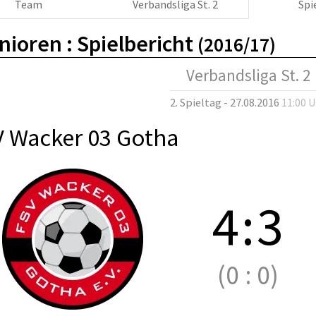
Team
Verbandsliga St. 2
Spi
nioren :
Spielbericht
(2016/17)
Verbandsliga St. 2
2. Spieltag - 27.08.2016
11:00 
V Wacker 03 Gotha
4
:
3
(0
:
0)