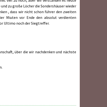
nkt viel zu hoch, aber wir verstanden es heute
e und zu große Löcher die Sondershäuser wieder
nken , dass wir nicht schon führer den zweiten
vier Miuten vor Ende den absolut verdienten
or Ultimo noch der Siegtreffer.
nnschaft, über die wir nachdenken und nächste
n.