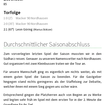
85
Torfolge
1:0 (2')
Wacker 90 Nordhausen
2:0 (35')
Wacker 90 Nordhausen
2:1 (67')
Leon Göring
(Marius Stötzer)
Durchschnittlicher Saisonabschluss
Zum vorverlegten letzten Spiel der Saison mussten wir in den
Südharz reisen. Genauer zu unserem Namensvetter nach Nordhausen.
Gut organisiert mit zwei Kleinbussen traten wir die Tour an.
Für unsere Mannschaft ging es eigentlich um nichts weiter, als mit
einem guten Spiel die Saison zu beenden. Für die Gastgeber
hingegen stand nichts geringeres als der Staffelsieg zur Debatte,
welcher ihnen mit einem Sieg gegen uns sicher wäre.
Entsprechend gingen die Platzherren auch von Beginn an zu Werke
und legten sehr früh im Spiel mit dem ersten Tor in der 2. Minute die
Grundlage für ihr Ziel.