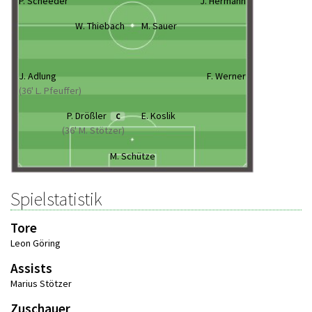
P. Scheeder
J. Hermann
W. Thiebach
M. Sauer
J. Adlung
F. Werner
(36' L. Pfeuffer)
P. Drößler
E. Koslik
C
(36' M. Stötzer)
M. Schütze
Spielstatistik
Tore
Leon Göring
Assists
Marius Stötzer
Zuschauer