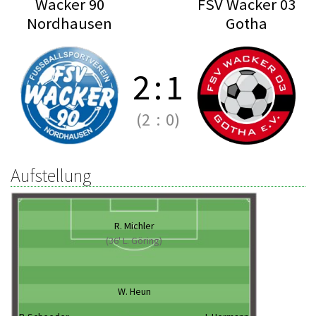
Wacker 90
FSV Wacker 03
Nordhausen
Gotha
2
:
1
(2
:
0)
Aufstellung
R. Michler
(36' L. Göring)
W. Heun