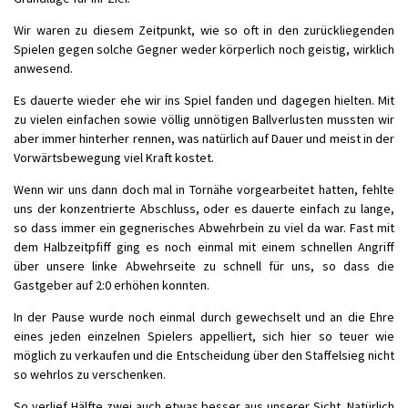
Wir waren zu diesem Zeitpunkt, wie so oft in den zurückliegenden
Spielen gegen solche Gegner weder körperlich noch geistig, wirklich
anwesend.
Es dauerte wieder ehe wir ins Spiel fanden und dagegen hielten. Mit
zu vielen einfachen sowie völlig unnötigen Ballverlusten mussten wir
aber immer hinterher rennen, was natürlich auf Dauer und meist in der
Vorwärtsbewegung viel Kraft kostet.
Wenn wir uns dann doch mal in Tornähe vorgearbeitet hatten, fehlte
uns der konzentrierte Abschluss, oder es dauerte einfach zu lange,
so dass immer ein gegnerisches Abwehrbein zu viel da war. Fast mit
dem Halbzeitpfiff ging es noch einmal mit einem schnellen Angriff
über unsere linke Abwehrseite zu schnell für uns, so dass die
Gastgeber auf 2:0 erhöhen konnten.
In der Pause wurde noch einmal durch gewechselt und an die Ehre
eines jeden einzelnen Spielers appelliert, sich hier so teuer wie
möglich zu verkaufen und die Entscheidung über den Staffelsieg nicht
so wehrlos zu verschenken.
So verlief Hälfte zwei auch etwas besser aus unserer Sicht. Natürlich