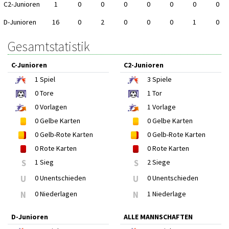
C2-Junioren
1
0
0
0
0
0
0
0
D-Junioren
16
0
2
0
0
0
1
0
Gesamtstatistik
C-Junioren
C2-Junioren
1
Spiel
3
Spiele
0
Tore
1
Tor
0
Vorlagen
1
Vorlage
0
Gelbe Karten
0
Gelbe Karten
0
Gelb-Rote Karten
0
Gelb-Rote Karten
0
Rote Karten
0
Rote Karten
S
1 Sieg
S
2 Siege
U
0 Unentschieden
U
0 Unentschieden
N
0 Niederlagen
N
1 Niederlage
D-Junioren
ALLE MANNSCHAFTEN