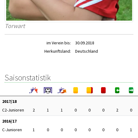
Torwart
im Verein bis:
30.09.2018
Herkunftsland:
Deutschland
Saisonstatistik
2017/18
C2-Junioren
2
1
1
0
0
0
2
0
2016/17
C-Junioren
1
0
0
0
0
0
0
1