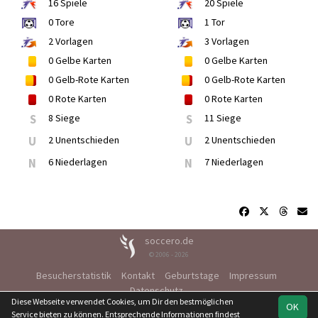
16
Spiele
20
Spiele
0
Tore
1
Tor
2
Vorlagen
3
Vorlagen
0
Gelbe Karten
0
Gelbe Karten
0
Gelb-Rote Karten
0
Gelb-Rote Karten
0
Rote Karten
0
Rote Karten
S
8 Siege
S
11 Siege
U
2 Unentschieden
U
2 Unentschieden
N
6 Niederlagen
N
7 Niederlagen
soccero.de
© 2006 - 2026
Besucherstatistik
Kontakt
Geburtstage
Impressum
Datenschutz
Diese Webseite verwendet Cookies, um Dir den bestmöglichen
OK
Service bieten zu können. Entsprechende Informationen findest