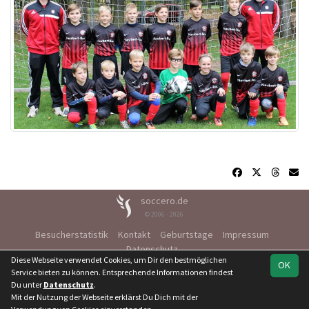
soccero.de
© 2006 - 2026
Besucherstatistik
Kontakt
Geburtstage
Impressum
Datenschutz
Diese Webseite verwendet Cookies, um Dir den bestmöglichen
OK
Service bieten zu können. Entsprechende Informationen findest
Du unter
Datenschutz
.
Mit der Nutzung der Webseite erklärst Du Dich mit der
Team
Kreisliga
Kreismeisterschaft
Spielplan
Statistik