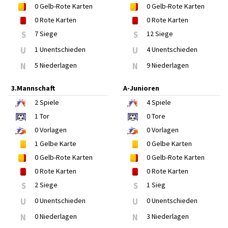
0
Gelb-Rote Karten
0
Gelb-Rote Karten
0
Rote Karten
0
Rote Karten
S
7 Siege
S
12 Siege
U
1 Unentschieden
U
4 Unentschieden
N
5 Niederlagen
N
9 Niederlagen
3.Mannschaft
A-Junioren
2
Spiele
4
Spiele
1
Tor
0
Tore
0
Vorlagen
0
Vorlagen
1
Gelbe Karte
0
Gelbe Karten
0
Gelb-Rote Karten
0
Gelb-Rote Karten
0
Rote Karten
0
Rote Karten
S
2 Siege
S
1 Sieg
U
0 Unentschieden
U
0 Unentschieden
N
0 Niederlagen
N
3 Niederlagen