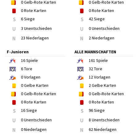
0
Gelb-Rote Karten
0
Gelb-Rote Karten
0
Rote Karten
0
Rote Karten
S
6 Siege
S
42 Siege
U
3 Unentschieden
U
0 Unentschieden
N
23 Niederlagen
N
2 Niederlagen
F-Junioren
ALLE MANNSCHAFTEN
16
Spiele
161
Spiele
6
Tore
32
Tore
0
Vorlagen
12
Vorlagen
0
Gelbe Karten
2
Gelbe Karten
0
Gelb-Rote Karten
0
Gelb-Rote Karten
0
Rote Karten
0
Rote Karten
S
16 Siege
S
96 Siege
U
0 Unentschieden
U
8 Unentschieden
N
0 Niederlagen
N
62 Niederlagen