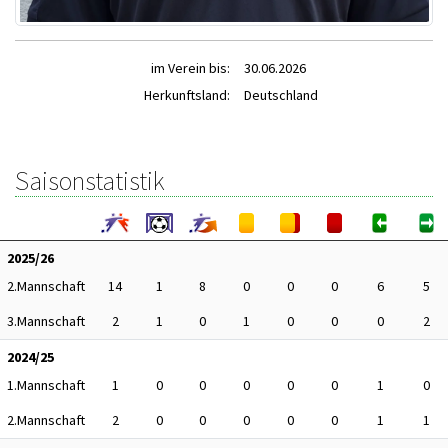
im Verein bis:
30.06.2026
Herkunftsland:
Deutschland
Saisonstatistik
2025/26
2.Mannschaft
14
1
8
0
0
0
6
5
3.Mannschaft
2
1
0
1
0
0
0
2
2024/25
1.Mannschaft
1
0
0
0
0
0
1
0
2.Mannschaft
2
0
0
0
0
0
1
1