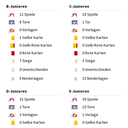
B-Junioren
C-Junioren
12
Spiele
18
Spiele
8
Tore
1
Tor
0
Vorlagen
0
Vorlagen
1
Gelbe Karte
0
Gelbe Karten
0
Gelb-Rote Karten
0
Gelb-Rote Karten
0
Rote Karten
0
Rote Karten
S
7 Siege
S
3 Siege
U
0 Unentschieden
U
0 Unentschieden
N
5 Niederlagen
N
15 Niederlagen
D-Junioren
E-Junioren
32
Spiele
39
Spiele
2
Tore
10
Tore
3
Vorlagen
1
Vorlage
0
Gelbe Karten
0
Gelbe Karten