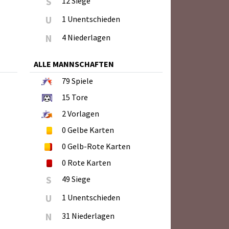
S
12 Siege
U
1 Unentschieden
N
4 Niederlagen
ALLE MANNSCHAFTEN
79
Spiele
15
Tore
2
Vorlagen
0
Gelbe Karten
0
Gelb-Rote Karten
0
Rote Karten
S
49 Siege
U
1 Unentschieden
N
31 Niederlagen