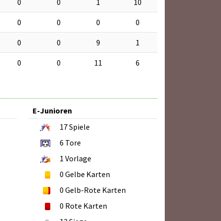
0
0
1
10
0
0
0
0
0
0
9
1
0
0
11
6
E-Junioren
17
Spiele
6
Tore
1
Vorlage
0
Gelbe Karten
0
Gelb-Rote Karten
0
Rote Karten