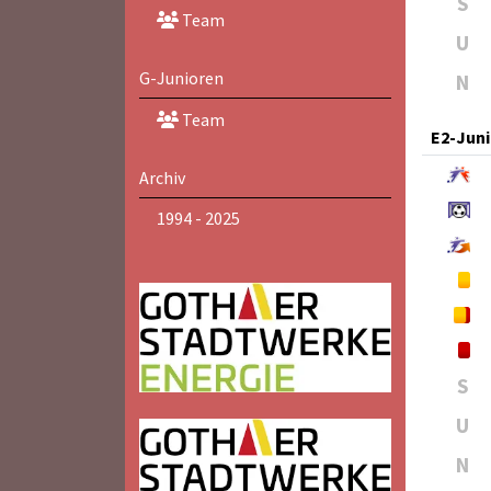
S
Team
U
G-Junioren
N
Team
E2-Jun
Archiv
1994 - 2025
S
U
N