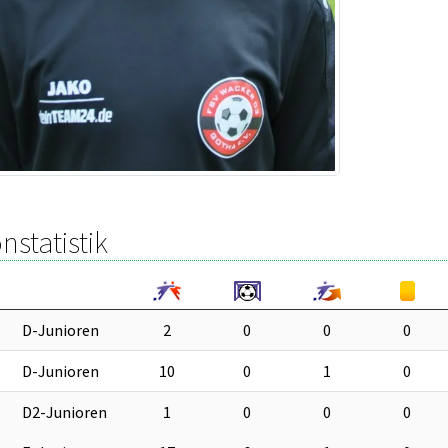
nstatistik
D-Junioren
2
0
0
0
D-Junioren
10
0
1
0
D2-Junioren
1
0
0
0