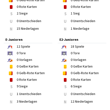
0
Gelb-Rote Karten
0
Gelb-Rote Karten
0
Rote Karten
0
Rote Karten
S
2 Siege
S
1 Sieg
U
0 Unentschieden
U
0 Unentschieden
N
15 Niederlagen
N
1 Niederlage
E-Junioren
E2-Junioren
12
Spiele
18
Spiele
0
Tore
0
Tore
0
Vorlagen
0
Vorlagen
0
Gelbe Karten
0
Gelbe Karten
0
Gelb-Rote Karten
0
Gelb-Rote Karten
0
Rote Karten
0
Rote Karten
S
9 Siege
S
6 Siege
U
1 Unentschieden
U
0 Unentschieden
N
3 Niederlagen
N
12 Niederlagen