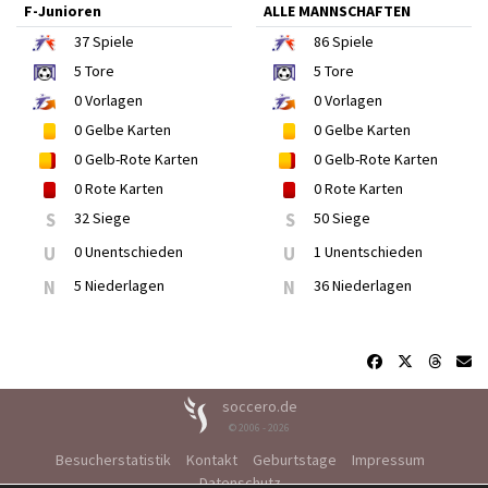
F-Junioren
ALLE MANNSCHAFTEN
37
Spiele
86
Spiele
5
Tore
5
Tore
0
Vorlagen
0
Vorlagen
0
Gelbe Karten
0
Gelbe Karten
0
Gelb-Rote Karten
0
Gelb-Rote Karten
0
Rote Karten
0
Rote Karten
S
32 Siege
S
50 Siege
U
0 Unentschieden
U
1 Unentschieden
N
5 Niederlagen
N
36 Niederlagen
soccero.de
© 2006 - 2026
Besucherstatistik
Kontakt
Geburtstage
Impressum
Datenschutz