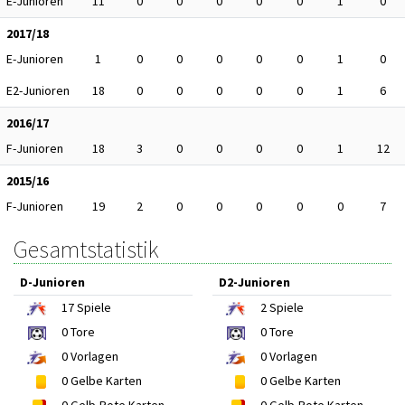
E-Junioren
11
0
0
0
0
0
1
0
2017/18
E-Junioren
1
0
0
0
0
0
1
0
E2-Junioren
18
0
0
0
0
0
1
6
2016/17
F-Junioren
18
3
0
0
0
0
1
12
2015/16
F-Junioren
19
2
0
0
0
0
0
7
Gesamtstatistik
D-Junioren
D2-Junioren
17
Spiele
2
Spiele
0
Tore
0
Tore
0
Vorlagen
0
Vorlagen
0
Gelbe Karten
0
Gelbe Karten