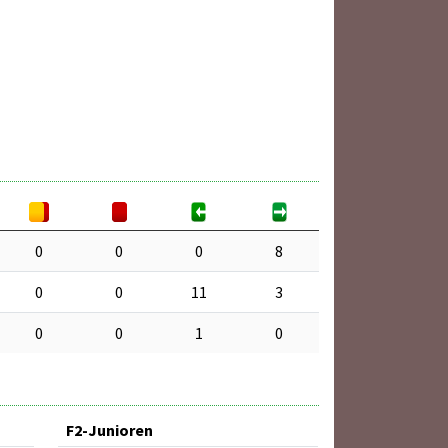
0
0
0
8
0
0
11
3
0
0
1
0
F2-Junioren