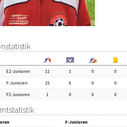
nstatistik
E2-Junioren
11
1
0
0
F-Junioren
15
6
0
0
F2-Junioren
1
0
0
0
tstatistik
ioren
F-Junioren