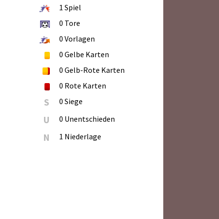
1
Spiel
0
Tore
0
Vorlagen
0
Gelbe Karten
0
Gelb-Rote Karten
0
Rote Karten
S
0 Siege
U
0 Unentschieden
N
1 Niederlage