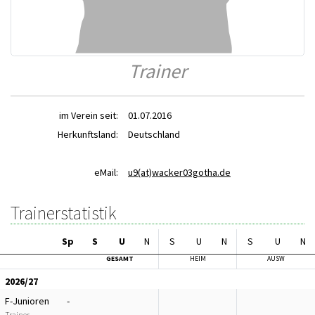
Trainer
im Verein seit:
01.07.2016
Herkunftsland:
Deutschland
eMail:
u9(at)wacker03gotha.de
Trainerstatistik
Sp
S
U
N
S
U
N
S
U
N
GESAMT
HEIM
AUSW
2026/27
F-Junioren
-
Trainer