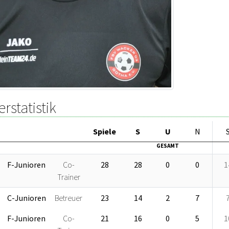
erstatistik
Sp
iele
S
U
N
GESAMT
F-Junioren
Co-
28
28
0
0
1
Trainer
C-Junioren
Betreuer
23
14
2
7
F-Junioren
Co-
21
16
0
5
1