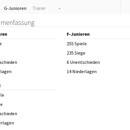
G-Junioren
Trainer
-
menfassung
oren
F-Junioren
e
255 Spiele
e
235 Siege
schieden
6 Unentschieden
rlagen
14 Niederlagen
t
ele
ge
schieden
erlagen