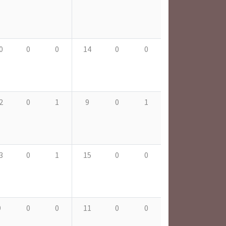
0
0
0
14
0
0
2
0
1
9
0
1
3
0
1
15
0
0
9
0
0
11
0
0