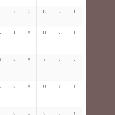
8
2
1
10
2
1
0
1
0
11
0
1
1
0
0
9
0
0
0
0
0
11
1
1
9
0
1
9
0
1