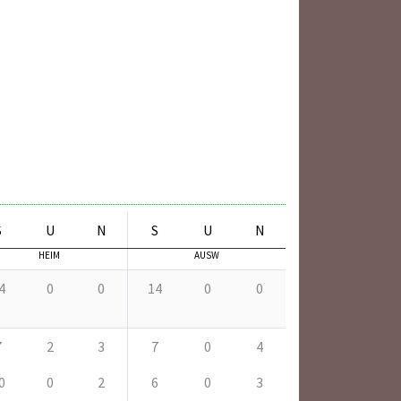
S
U
N
S
U
N
HEIM
AUSW
4
0
0
14
0
0
7
2
3
7
0
4
0
0
2
6
0
3