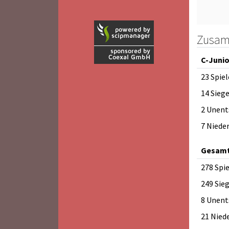
Zusam
C-Juni
23 Spiel
14 Sieg
2 Unent
7 Niede
Gesam
278 Spi
249 Sie
8 Unent
21 Nied