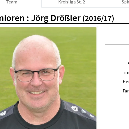
Team
Kreisliga St. 2
Spi
nioren :
Jörg Drößler
(2016/17)
im
Her
Fam