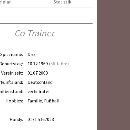
elplan
Statistik
Co-Trainer
Spitzname:
Drö
Geburtstag:
10.12.1969
(56 Jahre)
 Verein seit:
01.07.2003
kunftsland:
Deutschland
ilienstand:
verheiratet
Hobbies:
Familie, Fußball
Handy:
0171 5167023