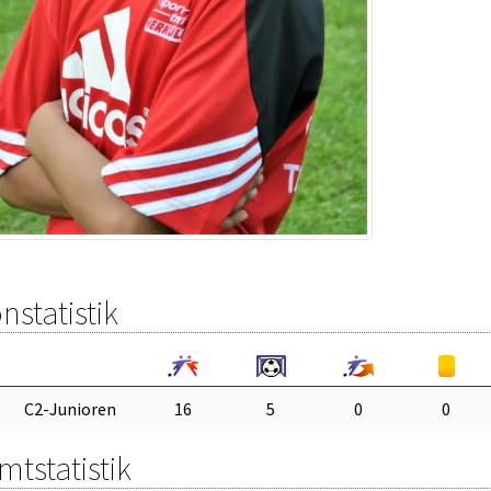
nstatistik
C2-Junioren
16
5
0
0
tstatistik