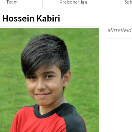
Team
Kreisoberliga
Spi
 Hossein Kabiri
Mittelfeld