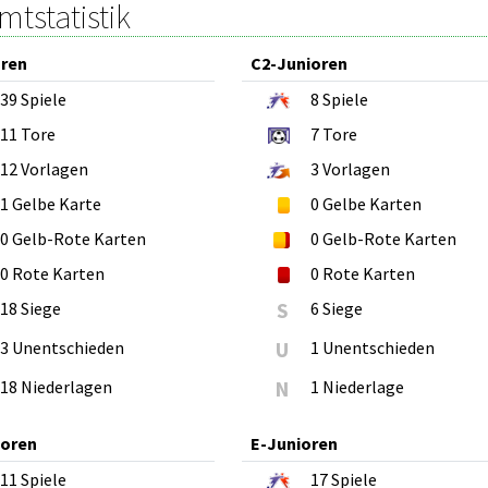
tstatistik
oren
C2-Junioren
39
Spiele
8
Spiele
11
Tore
7
Tore
12
Vorlagen
3
Vorlagen
1
Gelbe Karte
0
Gelbe Karten
0
Gelb-Rote Karten
0
Gelb-Rote Karten
0
Rote Karten
0
Rote Karten
18 Siege
S
6 Siege
3 Unentschieden
U
1 Unentschieden
18 Niederlagen
N
1 Niederlage
ioren
E-Junioren
11
Spiele
17
Spiele