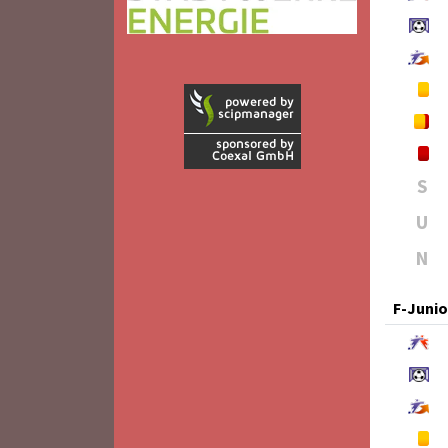
S
U
N
F-Juni