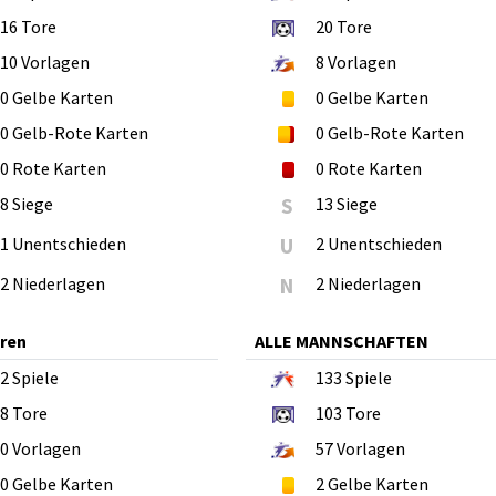
16
Tore
20
Tore
10
Vorlagen
8
Vorlagen
0
Gelbe Karten
0
Gelbe Karten
0
Gelb-Rote Karten
0
Gelb-Rote Karten
0
Rote Karten
0
Rote Karten
8 Siege
S
13 Siege
1 Unentschieden
U
2 Unentschieden
2 Niederlagen
N
2 Niederlagen
oren
ALLE MANNSCHAFTEN
2
Spiele
133
Spiele
8
Tore
103
Tore
0
Vorlagen
57
Vorlagen
0
Gelbe Karten
2
Gelbe Karten