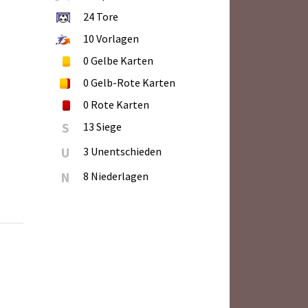
24
Tore
10
Vorlagen
0
Gelbe Karten
0
Gelb-Rote Karten
0
Rote Karten
S
13 Siege
U
3 Unentschieden
N
8 Niederlagen