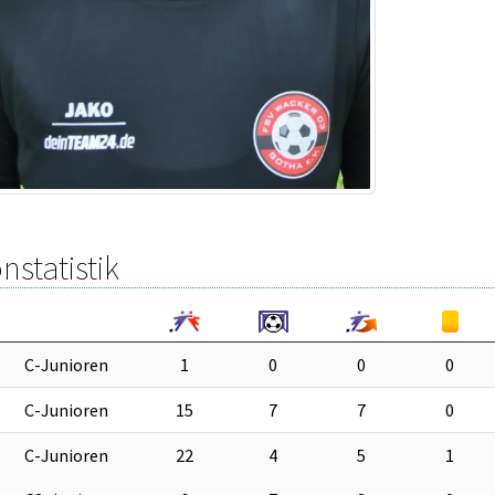
nstatistik
C-Junioren
1
0
0
0
C-Junioren
15
7
7
0
C-Junioren
22
4
5
1