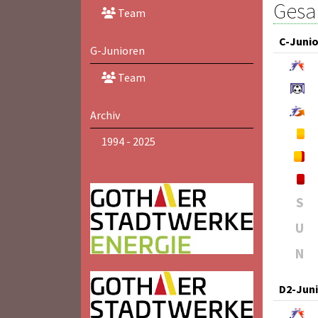
Gesam
Team
C-Juni
G-Junioren
Team
Archiv
1994 - 2025
S
U
N
D2-Jun