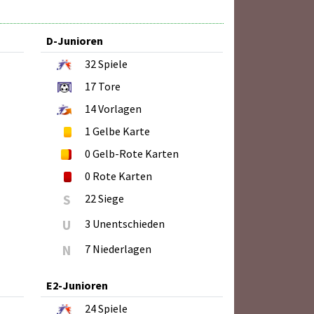
D-Junioren
32
Spiele
17
Tore
14
Vorlagen
1
Gelbe Karte
0
Gelb-Rote Karten
0
Rote Karten
S
22 Siege
U
3 Unentschieden
N
7 Niederlagen
E2-Junioren
24
Spiele