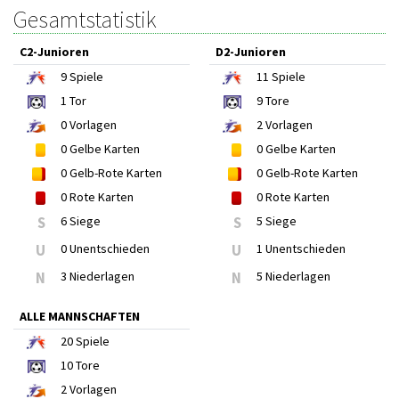
Gesamtstatistik
C2-Junioren
D2-Junioren
9
Spiele
11
Spiele
1
Tor
9
Tore
0
Vorlagen
2
Vorlagen
0
Gelbe Karten
0
Gelbe Karten
0
Gelb-Rote Karten
0
Gelb-Rote Karten
0
Rote Karten
0
Rote Karten
S
6 Siege
S
5 Siege
U
0 Unentschieden
U
1 Unentschieden
N
3 Niederlagen
N
5 Niederlagen
ALLE MANNSCHAFTEN
20
Spiele
10
Tore
2
Vorlagen