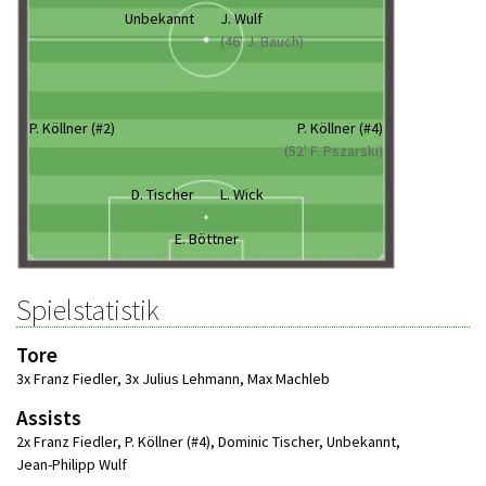
Unbekannt
J. Wulf
(46' J. Bauch)
P. Köllner (#2)
P. Köllner (#4)
(52' F. Pszarski)
D. Tischer
L. Wick
E. Böttner
Spielstatistik
Tore
3x Franz Fiedler
,
3x Julius Lehmann
,
Max Machleb
Assists
2x Franz Fiedler
,
P. Köllner (#4)
,
Dominic Tischer
,
Unbekannt
,
Jean-Philipp Wulf