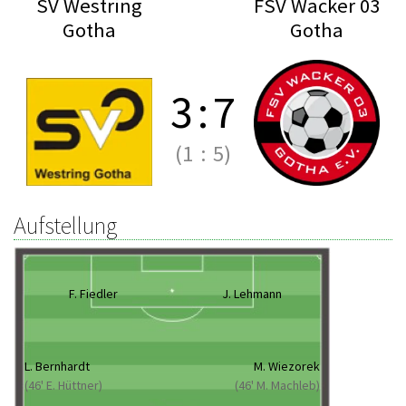
SV Westring
FSV Wacker 03
Gotha
Gotha
3
:
7
(1
:
5)
Aufstellung
F. Fiedler
J. Lehmann
L. Bernhardt
M. Wiezorek
(46' E. Hüttner)
(46' M. Machleb)