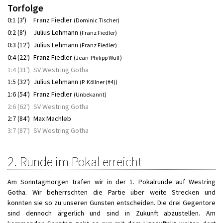
Torfolge
0:1 (3')
Franz Fiedler
(Dominic Tischer)
0:2 (8')
Julius Lehmann
(Franz Fiedler)
0:3 (12')
Julius Lehmann
(Franz Fiedler)
0:4 (22')
Franz Fiedler
(Jean-Philipp Wulf)
1:4 (31')
SV Westring Gotha
1:5 (32')
Julius Lehmann
(P. Köllner (#4))
1:6 (54')
Franz Fiedler
(Unbekannt)
2:6 (62')
SV Westring Gotha
2:7 (84')
Max Machleb
3:7 (87')
SV Westring Gotha
2. Runde im Pokal erreicht
Am Sonntagmorgen trafen wir in der 1. Pokalrunde auf Westring
Gotha. Wir beherrschten die Partie über weite Strecken und
konnten sie so zu unseren Gunsten entscheiden. Die drei Gegentore
sind dennoch ärgerlich und sind in Zukunft abzustellen. Am