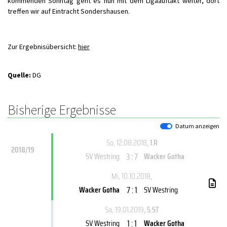
kommenden Sonntag geht es nun mit dem Ligaauftakt weiter, dort
treffen wir auf Eintracht Sondershausen.
Zur Ergebnisübersicht:
hier
Quelle:
DG
Bisherige Ergebnisse
Datum anzeigen
So, 12.08.2018
, 1.R
2018/19
3 : 7
SV Westring
Wacker Gotha
Mi, 10.10.2018
,
7 : 1
Wacker Gotha
SV Westring
Sa, 19.01.2019
, 5.ST
1 : 1
SV Westring
Wacker Gotha