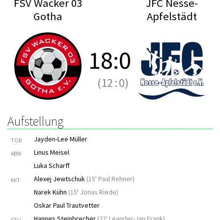
FSV Wacker 03
JFC Nesse-
Gotha
Apfelstädt
18
:
0
(12
:
0)
Aufstellung
Jayden-Lee Müller
TOR
Linus Meisel
ABW
Luka Scharff
Alexej Jewtschuk
(
15' Paul Rehner
)
MIT
Narek Kühn
(
15' Jonas Riede
)
Oskar Paul Trautvetter
Hannes Steinbrecher
(
22' Leander-Jan Frank
)
STU