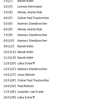
1:0 (1')
Narek Kühn
2:0 (3')
Lennox Herrmann
3:0 (4')
Alexej Jewtschuk
4:0 (5')
Oskar Paul Trautvetter
5:0 (6')
Hannes Steinbrecher
6:0 (8')
Alexej Jewtschuk
7:0 (9')
Hannes Steinbrecher
8:0 (10')
Hannes Steinbrecher
9:0 (12')
Narek Kühn
10:0 (13')
Narek Kühn
11:0 (14')
Narek Kühn
12:0 (20')
Luka Scharff
13:0 (21')
Hannes Steinbrecher
14:0 (27')
Linus Meisel
15:0 (28')
Oskar Paul Trautvetter
16:0 (34')
Paul Rehner
17:0 (38')
Leander-Jan Frank
18:0 (39')
Luka Scharff