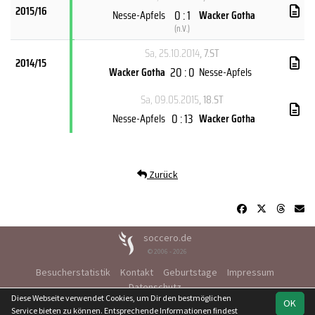
2015/16
0 : 1
Nesse-Apfels
Wacker Gotha
(
n.V.
)
Sa, 25.10.2014
, 7.ST
2014/15
20 : 0
Wacker Gotha
Nesse-Apfels
Sa, 09.05.2015
, 18.ST
0 : 13
Nesse-Apfels
Wacker Gotha
Zurück
soccero.de
© 2006 - 2026
Besucherstatistik
Kontakt
Geburtstage
Impressum
Datenschutz
Diese Webseite verwendet Cookies, um Dir den bestmöglichen
OK
Service bieten zu können. Entsprechende Informationen findest