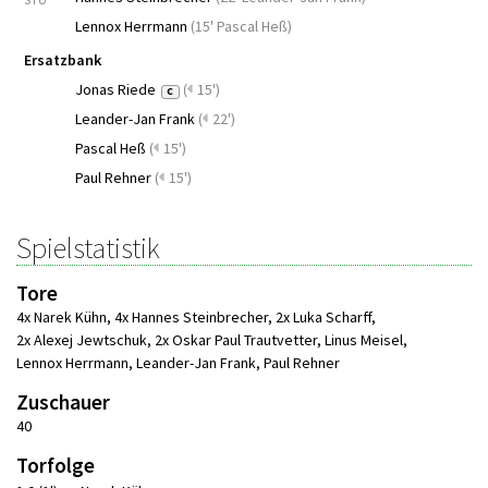
Lennox Herrmann
(
15' Pascal Heß
)
Ersatzbank
Jonas Riede
(
15')
C
Leander-Jan Frank
(
22')
Pascal Heß
(
15')
Paul Rehner
(
15')
Spielstatistik
Tore
4x Narek Kühn
,
4x Hannes Steinbrecher
,
2x Luka Scharff
,
2x Alexej Jewtschuk
,
2x Oskar Paul Trautvetter
,
Linus Meisel
,
Lennox Herrmann
,
Leander-Jan Frank
,
Paul Rehner
Zuschauer
40
Torfolge