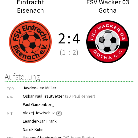
Eintracht
FSV Wacker 03
Eisenach
Gotha
2
:
4
(1
:
2)
Aufstellung
Jayden-Lee Müller
TOR
Oskar Paul Trautvetter
(
30' Paul Rehner
)
ABW
Paul Ganzenberg
Alexej Jewtschuk
MIT
C
Leander-Jan Frank
Narek Kühn
Hannes Steinbrecher
(
30' Jonas Riede
)