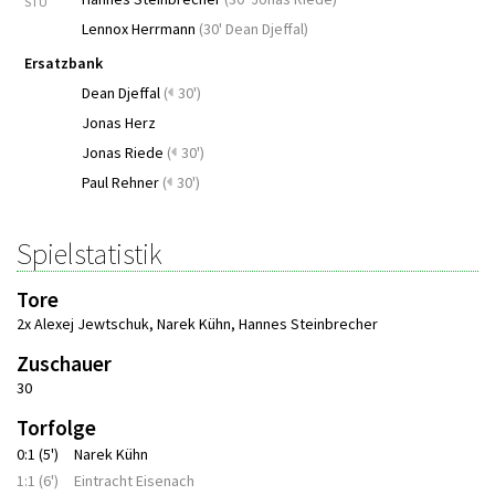
STU
Lennox Herrmann
(
30' Dean Djeffal
)
Ersatzbank
Dean Djeffal
(
30')
Jonas Herz
Jonas Riede
(
30')
Paul Rehner
(
30')
Spielstatistik
Tore
2x Alexej Jewtschuk
,
Narek Kühn
,
Hannes Steinbrecher
Zuschauer
30
Torfolge
0:1 (5')
Narek Kühn
1:1 (6')
Eintracht Eisenach