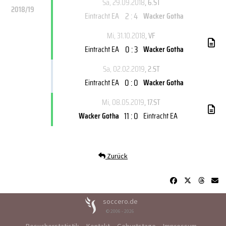
Sa, 29.09.2018
, 6.ST
2018/19
2 : 4
Eintracht EA
Wacker Gotha
Mi, 31.10.2018
, VF
0 : 3
Eintracht EA
Wacker Gotha
Sa, 02.02.2019
, 2.ST
0 : 0
Eintracht EA
Wacker Gotha
Mi, 08.05.2019
, 17.ST
11 : 0
Wacker Gotha
Eintracht EA
Zurück
soccero.de
© 2006 - 2026
Besucherstatistik
Kontakt
Geburtstage
Impressum