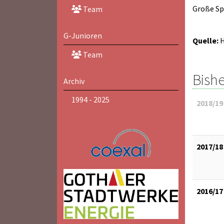
Große Spo
Team
G-Junioren
Quelle:
H
Team
Bishe
Archiv
1994 - 2025
2018/19
2017/18
2016/17