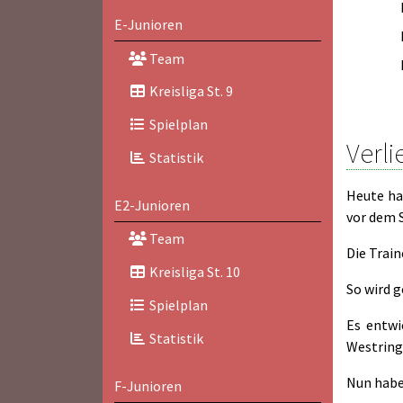
E-Junioren
Team
Kreisliga St. 9
Spielplan
Verli
Statistik
Heute ha
E2-Junioren
vor dem S
Team
Die Trai
Kreisliga St. 10
So wird 
Spielplan
Es entwi
Statistik
Westring 
Nun haben
F-Junioren