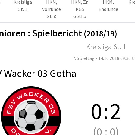
m
Kreisliga
HKM,
HKM, Zr.
HKM,
Kre
St. 1
Vorrunde
KGS
Endrunde
St. 8
Gotha
nioren :
Spielbericht
(2018/19)
Kreisliga St. 1
7. Spieltag - 14.10.2018
09:30 
V Wacker 03 Gotha
0
:
2
(0
:
0)