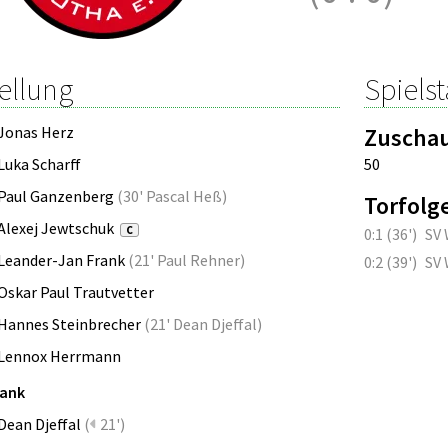
ellung
Spielst
Jonas Herz
Zuscha
Luka Scharff
50
Paul Ganzenberg
(
30' Pascal Heß
)
Torfolg
Alexej Jewtschuk
C
0:1 (36')
SV 
Leander-Jan Frank
(
21' Paul Rehner
)
0:2 (39')
SV 
Oskar Paul Trautvetter
Hannes Steinbrecher
(
21' Dean Djeffal
)
Lennox Herrmann
bank
Dean Djeffal
(
21')