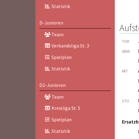
Statistik
D-Junioren
Aufst
Team
TOR
Verbandsliga St. 3
ABW
Spielplan
Statistik
MIT
D2-Junioren
Team
STU
Kreisliga St. 5
Spielplan
Ersatz
Statistik