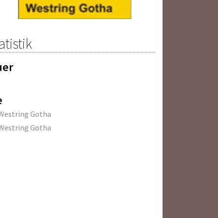
atistik
uer
e
Westring Gotha
Westring Gotha