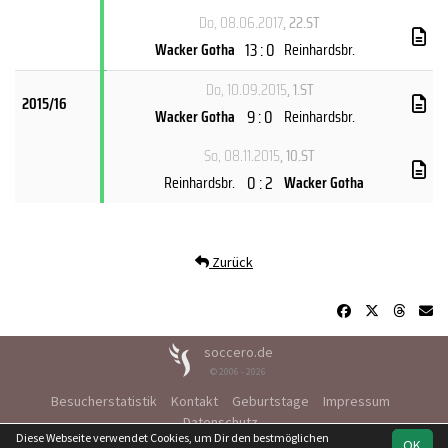
Do, 08.06.2017
, 22.ST
13 : 0
Wacker Gotha
Reinhardsbr.
Do, 10.09.2015
, 1.ST
2015/16
9 : 0
Wacker Gotha
Reinhardsbr.
So, 08.11.2015
, 10.ST
0 : 2
Reinhardsbr.
Wacker Gotha
Zurück
soccero.de
© 2006 - 2026
Besucherstatistik
Kontakt
Geburtstage
Impressum
Datenschutz
Diese Webseite verwendet Cookies, um Dir den bestmöglichen
OK