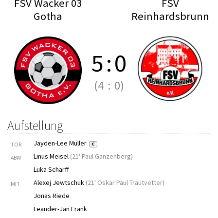
FSV Wacker 03
FSV
Gotha
Reinhardsbrunn
5
:
0
(4
:
0)
Aufstellung
Jayden-Lee Müller
TOR
C
Linus Meisel
(
21' Paul Ganzenberg
)
ABW
Luka Scharff
Alexej Jewtschuk
(
21' Oskar Paul Trautvetter
)
MIT
Jonas Riede
Leander-Jan Frank