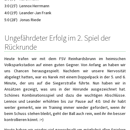
3:0 (15')
Lennox Herrmann
4:0 (19')
Leander-Jan Frank
5:0 (28')
Jonas Riede
Ungefährdeter Erfolg im 2. Spiel der
Rückrunde
Heute trafen wir mit dem FSV Reinhardsbrunn im heimischen
Volksparkstadion auf einen guten Gegner. Von Anfang an haben wir
uns Chancen herausgespielt. Nachdem wir unsere Nervosität
abgelegt hatten, war es Narek mit einem Doppelpack in der 5. und 6.
Minute, der uns auf die Siegerstraße führte. Nun haben wir in
Ansätzen gezeigt, was uns in der Hinrunde ausgezeichnet hat.
Schönes Kombinationsspiel und dazu die wuchtigen Abschlüsse.
Lennox und Leander erhöhten bis zur Pause auf 4:0. Und ihr habt
weiter gemerkt, wie im Training immer wieder gefordert, wenn ihr
beim Schuss stehen bleibt, geht der Ball auch rein, weil ihr ihn besser
kontrollieren könnt. :>)
Heute haben wir wieder viel gewechselt um möglichst allen Spielern