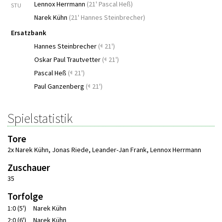
Lennox Herrmann
(
21' Pascal Heß
)
STU
Narek Kühn
(
21' Hannes Steinbrecher
)
Ersatzbank
Hannes Steinbrecher
(
21')
Oskar Paul Trautvetter
(
21')
Pascal Heß
(
21')
Paul Ganzenberg
(
21')
Spielstatistik
Tore
2x Narek Kühn
,
Jonas Riede
,
Leander-Jan Frank
,
Lennox Herrmann
Zuschauer
35
Torfolge
1:0 (5')
Narek Kühn
2:0 (6')
Narek Kühn