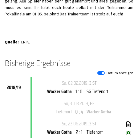
gelang. Alle Spieler haben sehr gut gekämpft und alles gegeben. So
muss es sein. Ihr habt euch heute selbst mit der Teilnahme am
Pokalfinale am 01.05. belohnt! Das Trainerteam ist stolz auf euch!
Quelle:
H.R.K.
Bisherige Ergebnisse
Datum anzeigen
Sa, 02.02.2019
, 3.ST
2018/19
1 : 0
Wacker Gotha
SG Tiefenort
So, 31.03.2019
, HF
0 : 4
Tiefenort
Wacker Gotha
So, 23.06.2019
, 3.ST
2 : 1
Wacker Gotha
Tiefenort
(
)