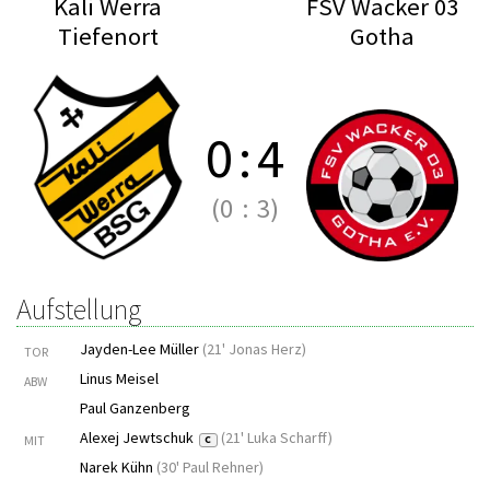
Kali Werra
FSV Wacker 03
Tiefenort
Gotha
0
:
4
(0
:
3)
Aufstellung
Jayden-Lee Müller
(
21' Jonas Herz
)
TOR
Linus Meisel
ABW
Paul Ganzenberg
Alexej Jewtschuk
(
21' Luka Scharff
)
MIT
C
Narek Kühn
(
30' Paul Rehner
)