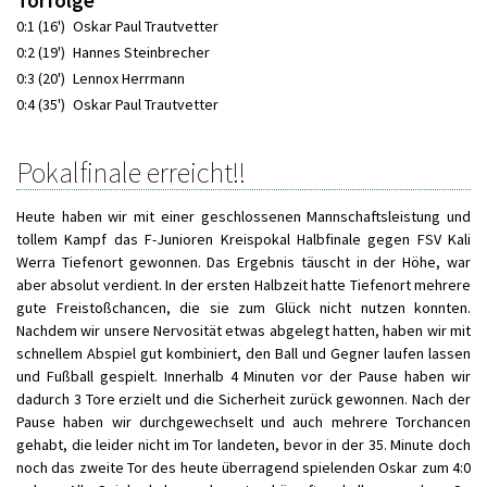
Torfolge
0:1 (16')
Oskar Paul Trautvetter
0:2 (19')
Hannes Steinbrecher
0:3 (20')
Lennox Herrmann
0:4 (35')
Oskar Paul Trautvetter
Pokalfinale erreicht!!
Heute haben wir mit einer geschlossenen Mannschaftsleistung und
tollem Kampf das F-Junioren Kreispokal Halbfinale gegen FSV Kali
Werra Tiefenort gewonnen. Das Ergebnis täuscht in der Höhe, war
aber absolut verdient. In der ersten Halbzeit hatte Tiefenort mehrere
gute Freistoßchancen, die sie zum Glück nicht nutzen konnten.
Nachdem wir unsere Nervosität etwas abgelegt hatten, haben wir mit
schnellem Abspiel gut kombiniert, den Ball und Gegner laufen lassen
und Fußball gespielt. Innerhalb 4 Minuten vor der Pause haben wir
dadurch 3 Tore erzielt und die Sicherheit zurück gewonnen. Nach der
Pause haben wir durchgewechselt und auch mehrere Torchancen
gehabt, die leider nicht im Tor landeten, bevor in der 35. Minute doch
noch das zweite Tor des heute überragend spielenden Oskar zum 4:0