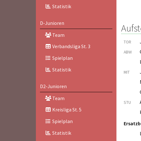
Statistik
D-Junioren
Aufst
Team
TOR
Verbandsliga St. 3
ABW
Spielplan
Statistik
MIT
D2-Junioren
Team
STU
Kreisliga St. 5
Spielplan
Ersatz
Statistik