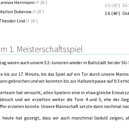
Lennox Herrmann
(
26')
1:5 (42')
SG 
Marlon Duberow
(
26')
1:6 (46')
Osk
Theodor Lind
(
26')
im 1. Meisterschaftsspiel
g waren auch unsere E2-Junioren wieder in Ballstädt bei der SG-S
e bis zur 17. Minute, bis das Spiel auf ein Tor durch unsere Mann
Bann gebrochen und wir konnten bis zur Halbzeitpause auf 0:3 erh
erteam hat versucht, allen Spielern eine in etwa gleiche Einsatz
bbruch und wir erzielten weiter die Tore 4 und 5, ehe der Ge
ffer erzielen konnte. Unsere Mannschaft setzte dann nochmal nach
l heute hat gezeigt, dass wir auch manchmal Geduld zeigen, a