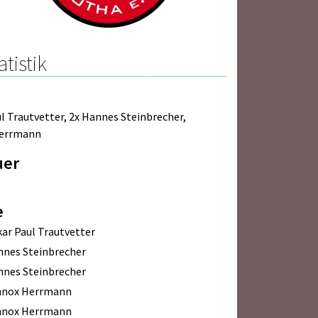
atistik
l Trautvetter
,
2x Hannes Steinbrecher
,
Herrmann
uer
e
ar Paul Trautvetter
nes Steinbrecher
nes Steinbrecher
nnox Herrmann
nnox Herrmann