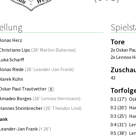
ellung
Spielst
Jonas Herz
Tore
Christiano Lips
(
26' Marlon Duberow
)
2x Oskar Pau
2x Lennox 
Luka Scharff
Zuscha
Jonas Riede
(
26' Leander-Jan Frank
)
43
Narek Kühn
Oskar Paul Trautvetter
Torfolg
C
Amadeo Borges
(
26' Lennox Herrmann
)
0:1 (17')
Osk
0:2 (20')
Han
Hannes Steinbrecher
(
26' Theodor Lind
)
0:3 (25')
Han
bank
0:4 (31')
Le
Leander-Jan Frank
(
26')
0:5 (38')
Le