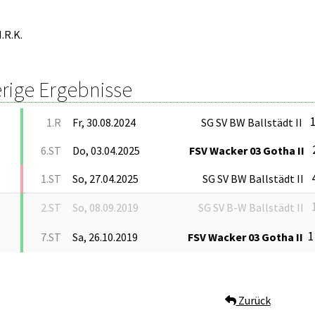
.R.K.
rige Ergebnisse
1
1.R
Fr, 30.08.2024
SG SV BW Ballstädt II
6.ST
Do, 03.04.2025
FSV Wacker 03 Gotha II
1.ST
So, 27.04.2025
SG SV BW Ballstädt II
2.ST
So, 08.09.2019
SG SV B-W Ballstädt II
1
7.ST
Sa, 26.10.2019
FSV Wacker 03 Gotha II
Zurück