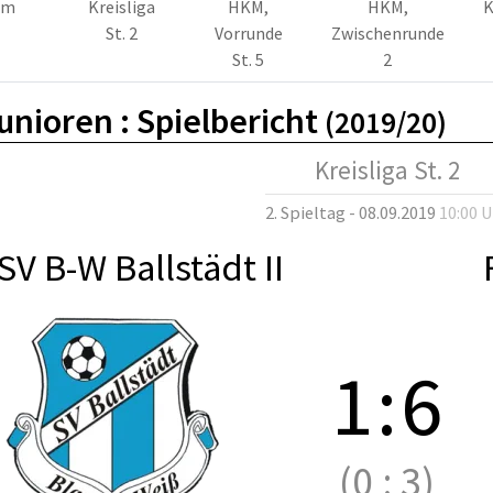
am
Kreisliga
HKM,
HKM,
K
St. 2
Vorrunde
Zwischenrunde
St. 5
2
unioren :
Spielbericht
(2019/20)
Kreisliga St. 2
2. Spieltag - 08.09.2019
10:00 
SV B-W Ballstädt II
1
:
6
(0
:
3)