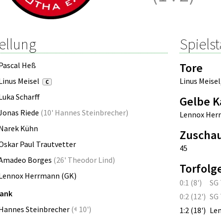
ellung
Spielst
Pascal Heß
Tore
Linus Meisel
Linus Meisel
C
Luka Scharff
Gelbe K
Jonas Riede
(
10' Hannes Steinbrecher
)
Lennox Her
Narek Kühn
Zuscha
Oskar Paul Trautvetter
45
Amadeo Borges
(
26' Theodor Lind
)
Torfolg
Lennox Herrmann (GK)
0:1 (8')
SG 
bank
0:2 (12')
SG 
Hannes Steinbrecher
(
10')
1:2 (18')
Le