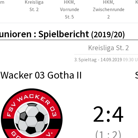
am
Kreisliga
HKM,
HKM,
K
St. 2
Vorrunde
Zwischenrunde
St. 5
2
unioren :
Spielbericht
(2019/20)
Kreisliga St. 2
3. Spieltag - 14.09.2019
09:30 
Wacker 03 Gotha II
2
:
4
(1
:
2)