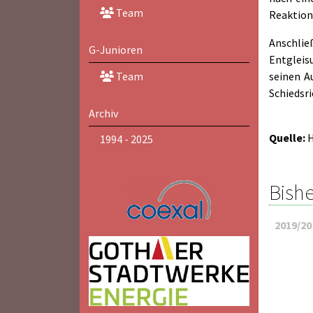
Team
Reaktion
Anschlie
G-Junioren
Entgleisu
seinen Au
Team
Schiedsr
Archiv
Quelle:
H
1994 - 2025
Bishe
2019/20