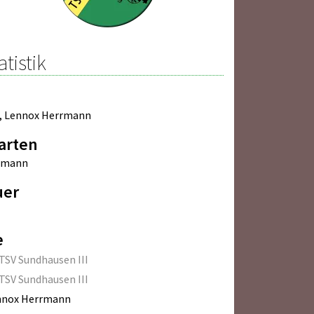
atistik
,
Lennox Herrmann
arten
rmann
uer
e
TSV Sundhausen III
TSV Sundhausen III
nnox Herrmann