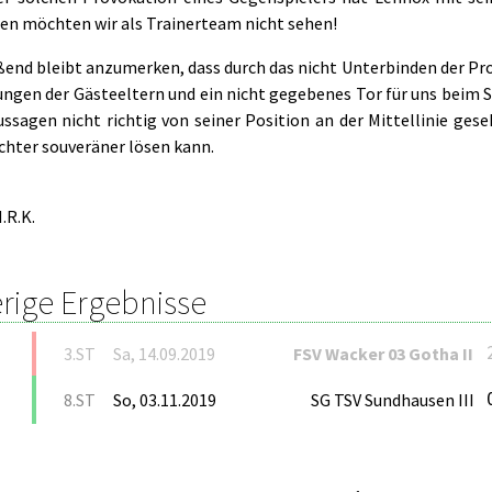
en möchten wir als Trainerteam nicht sehen!
ßend bleibt anzumerken, dass durch das nicht Unterbinden der Pr
ngen der Gästeeltern und ein nicht gegebenes Tor für uns beim St
ssagen nicht richtig von seiner Position an der Mittellinie gese
ichter souveräner lösen kann.
.R.K.
rige Ergebnisse
3.ST
Sa, 14.09.2019
FSV Wacker 03 Gotha II
8.ST
So, 03.11.2019
SG TSV Sundhausen III