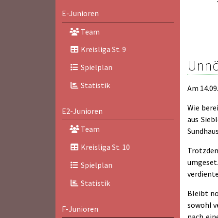
E-Junioren
Team
Kreisliga St. 9
Unnö
Spielplan
Statistik
Am 14.09.
Wie bere
E2-Junioren
aus Sieb
Team
Sundhause
Kreisliga St. 10
Trotzdem
umgesetzt
Spielplan
verdient
Statistik
Bleibt n
sowohl ve
F-Junioren
nach ein