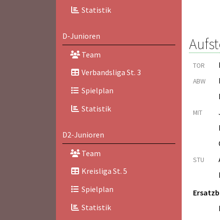
Statistik
D-Junioren
Aufst
Team
TOR
Verbandsliga St. 3
ABW
Spielplan
Statistik
MIT
D2-Junioren
Team
STU
Kreisliga St. 5
Spielplan
Ersatz
Statistik