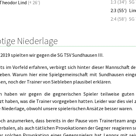
1:3 (34')
SG 
Theodor Lind
(
26')
2:3 (55')
Lin
2:4 (58')
SG 
tige Niederlage
2019 spielten wir gegen die SG TSV Sundhausen III.
its im Vorfeld erfahren, verbirgt sich hinter dieser Mannschaft 
leben. Warum hier eine Spielgemeinschaft mit Sundhausen eing
n, noch der Trainer von Siebleben plausibel erklären.
 haben wir gegen die gegnerischen Spieler teilweise guten
 haben, was die Trainer vorgegeben hatten. Leider war dies viel 
e Niederlage, obwohl unsere spielerischen Ansätze besser waren.
och anzumerken, dass bereits in der Pause vom Trainerteam anges
rbalen, als auch tätlichen Provokationen der Gegner reagieren so
er solchen Provokation eines Gegenspielers hat Lennox mit sei