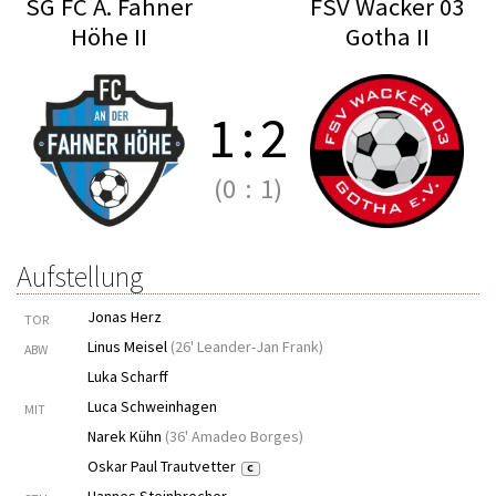
SG FC A. Fahner
FSV Wacker 03
Höhe II
Gotha II
1
:
2
(0
:
1)
Aufstellung
Jonas Herz
TOR
Linus Meisel
(
26' Leander-Jan Frank
)
ABW
Luka Scharff
Luca Schweinhagen
MIT
Narek Kühn
(
36' Amadeo Borges
)
Oskar Paul Trautvetter
C