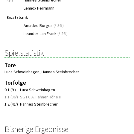
Hannes Steinbrecher
STU
Lennox Herrmann
Ersatzbank
Amadeo Borges
(
36')
Leander-Jan Frank
(
26')
Spielstatistik
Tore
Luca Schweinhagen
,
Hannes Steinbrecher
Torfolge
0:1 (9')
Luca Schweinhagen
1:1 (36')
SG FC A. Fahner Höhe II
1:2 (41')
Hannes Steinbrecher
Bisherige Ergebnisse