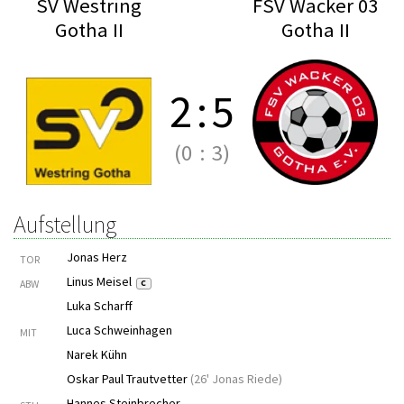
SV Westring
FSV Wacker 03
Gotha II
Gotha II
2
:
5
(0
:
3)
Aufstellung
Jonas Herz
TOR
Linus Meisel
ABW
C
Luka Scharff
Luca Schweinhagen
MIT
Narek Kühn
Oskar Paul Trautvetter
(
26' Jonas Riede
)
Hannes Steinbrecher