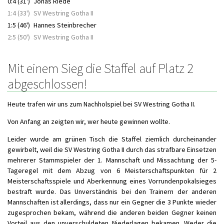
0:4 (31')
Jonas Riede
1:4 (33')
SV Westring Gotha II
1:5 (46')
Hannes Steinbrecher
2:5 (50')
SV Westring Gotha II
Mit einem Sieg die Staffel auf Platz 2
abgeschlossen!
Heute trafen wir uns zum Nachholspiel bei SV Westring Gotha II.
Von Anfang an zeigten wir, wer heute gewinnen wollte.
Leider wurde am grünen Tisch die Staffel ziemlich durcheinander
gewirbelt, weil die SV Westring Gotha II durch das strafbare Einsetzen
mehrerer Stammspieler der 1. Mannschaft und Missachtung der 5-
Tageregel mit dem Abzug von 6 Meisterschaftspunkten für 2
Meisterschaftsspiele und Aberkennung eines Vorrundenpokalsieges
bestraft wurde. Das Unverständnis bei den Trainern der anderen
Mannschaften ist allerdings, dass nur ein Gegner die 3 Punkte wieder
zugesprochen bekam, während die anderen beiden Gegner keinen
Vorteil aus den unverschuldeten Niederlagen bekamen. Weder die