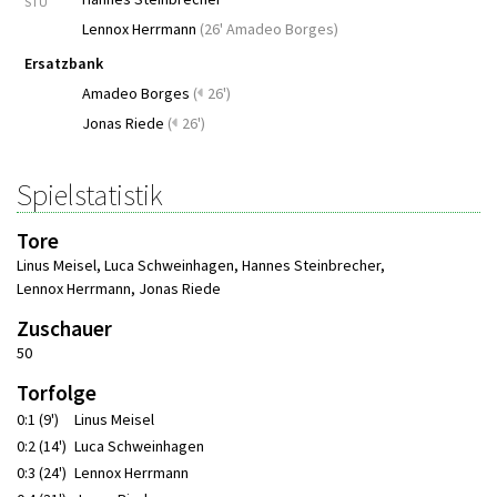
STU
Lennox Herrmann
(
26' Amadeo Borges
)
Ersatzbank
Amadeo Borges
(
26')
Jonas Riede
(
26')
Spielstatistik
Tore
Linus Meisel
,
Luca Schweinhagen
,
Hannes Steinbrecher
,
Lennox Herrmann
,
Jonas Riede
Zuschauer
50
Torfolge
0:1 (9')
Linus Meisel
0:2 (14')
Luca Schweinhagen
0:3 (24')
Lennox Herrmann