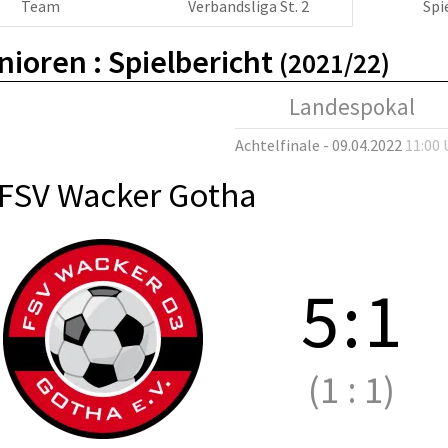
Team
Verbandsliga St. 2
Spi
nioren :
Spielbericht
(2021/22)
Landespokal
Achtelfinale - 09.04.2022
11:00 
FSV Wacker Gotha
5
:
1
(1
:
1)