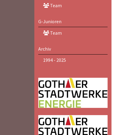
Team
G-Junioren
Team
Archiv
1994 - 2025