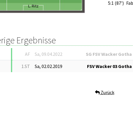
5:1 (87')
Fab
L. Ritz
rige Ergebnisse
AF
Sa, 09.04.2022
SG FSV Wacker Gotha
1.ST
Sa, 02.02.2019
FSV Wacker 03 Gotha
Zurück