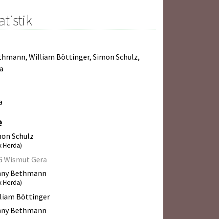
atistik
ethmann
,
William Böttinger
,
Simon Schulz
,
a
a
e
on Schulz
x Herda)
G Wismut Gera
nny Bethmann
x Herda)
liam Böttinger
nny Bethmann