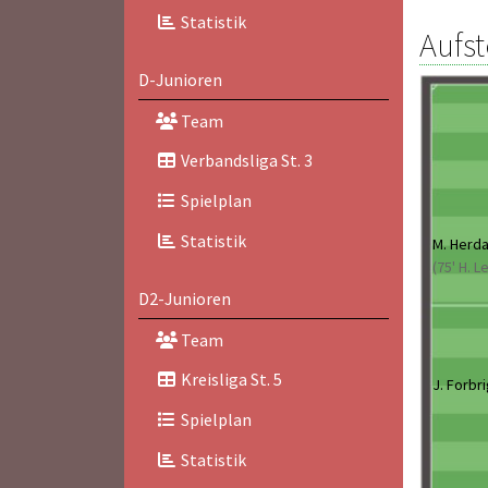
Statistik
Aufst
D-Junioren
Team
Verbandsliga St. 3
Spielplan
Statistik
M. Herd
(75' H. L
D2-Junioren
Team
Kreisliga St. 5
J. Forbr
Spielplan
Statistik