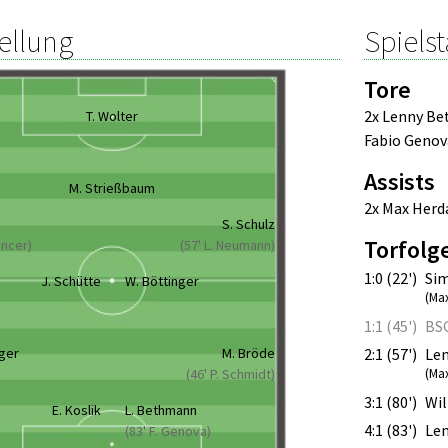
ellung
Spielst
Tore
2x Lenny B
T. Wolter
Fabio Genov
Assists
M. Strießbaum
2x Max Herd
a
S. Schulz
Torfolg
encer)
(57' L. Neumann)
1:0 (22')
Sim
J. Schütte
W. Böttinger
(Ma
1:1 (45')
BS
iger
M. Bröde
2:1 (57')
Le
(46' P. Schmidt)
(Ma
3:1 (80')
Wil
E. Koslik
L. Bethmann
4:1 (83')
Le
(83' F. Genova)