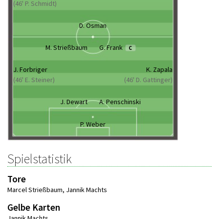
(46' P. Schmidt)
D. Osman
M. Strießbaum
G. Frank
C
J. Forbriger
K. Zapala
(46' E. Steiner)
(46' D. Gattinger)
J. Dewart
A. Penschinski
P. Weber
Spielstatistik
Tore
Marcel Strießbaum
,
Jannik Machts
Gelbe Karten
Jannik Machts