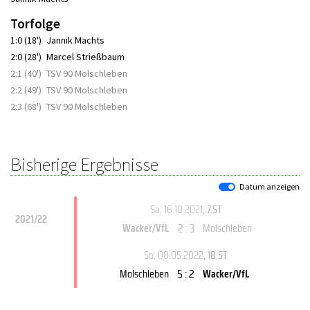
Torfolge
1:0 (18')
Jannik Machts
2:0 (28')
Marcel Strießbaum
2:1 (40')
TSV 90 Molschleben
2:2 (49')
TSV 90 Molschleben
2:3 (68')
TSV 90 Molschleben
Bisherige Ergebnisse
Datum anzeigen
Sa, 16.10.2021
, 7.ST
2021/22
2 : 3
Wacker/VfL
Molschleben
So, 08.05.2022
, 18.ST
5 : 2
Molschleben
Wacker/VfL