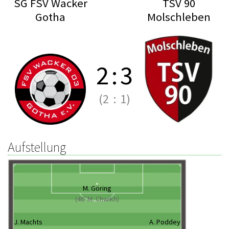
SG FSV Wacker
TSV 90
Gotha
Molschleben
2
:
3
(2
:
1)
Aufstellung
M. Göring
(46' M. Chwikh)
J. Machts
A. Poddey