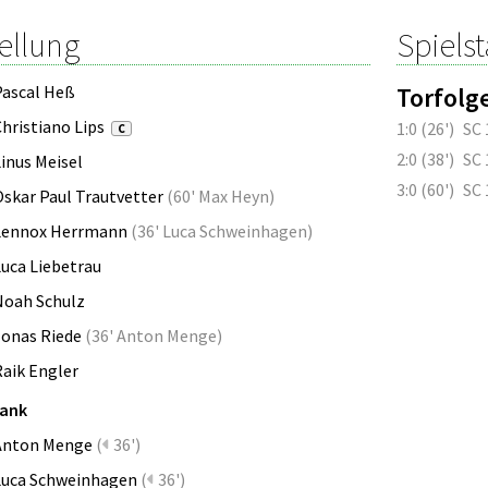
ellung
Spielst
Pascal Heß
Torfolg
hristiano Lips
1:0 (26')
SC
C
2:0 (38')
SC
inus Meisel
3:0 (60')
SC
Oskar Paul Trautvetter
(
60' Max Heyn
)
Lennox Herrmann
(
36' Luca Schweinhagen
)
Luca Liebetrau
Noah Schulz
Jonas Riede
(
36' Anton Menge
)
Raik Engler
bank
Anton Menge
(
36')
Luca Schweinhagen
(
36')