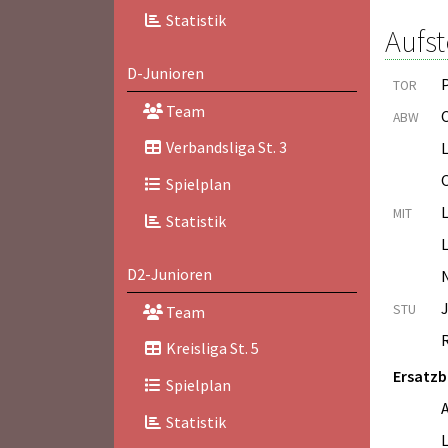
Statistik
Aufst
D-Junioren
TOR
Team
C
ABW
Verbandsliga St. 3
L
Spielplan
MIT
Statistik
D2-Junioren
STU
Team
Kreisliga St. 5
Ersatz
Spielplan
Statistik