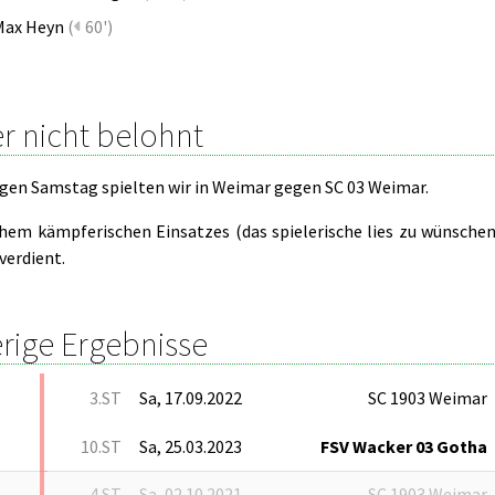
Max Heyn
(
60')
r nicht belohnt
gen Samstag spielten wir in Weimar gegen SC 03 Weimar.
hem kämpferischen Einsatzes (das spielerische lies zu wünschen
verdient.
rige Ergebnisse
3.ST
Sa, 17.09.2022
SC 1903 Weimar
10.ST
Sa, 25.03.2023
FSV Wacker 03 Gotha
4.ST
Sa, 02.10.2021
SC 1903 Weimar