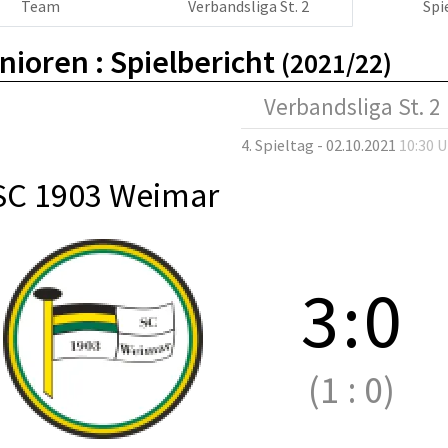
Team
Verbandsliga St. 2
Spi
nioren :
Spielbericht
(2021/22)
Verbandsliga St. 2
4. Spieltag - 02.10.2021
10:30 
SC 1903 Weimar
3
:
0
(1
:
0)