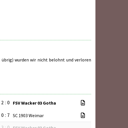
 übrig) wurden wir nicht belohnt und verloren
2 : 0
FSV Wacker 03 Gotha
0 : 7
SC 1903 Weimar
3 : 0
FSV Wacker 03 Gotha