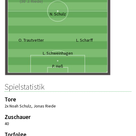
(36' J. Riede)
N. Schulz
O. Trautvetter
L. Scharff
L. Schweinhagen
P. Heß
Spielstatistik
Tore
2x Noah Schulz
,
Jonas Riede
Zuschauer
40
Torfolge