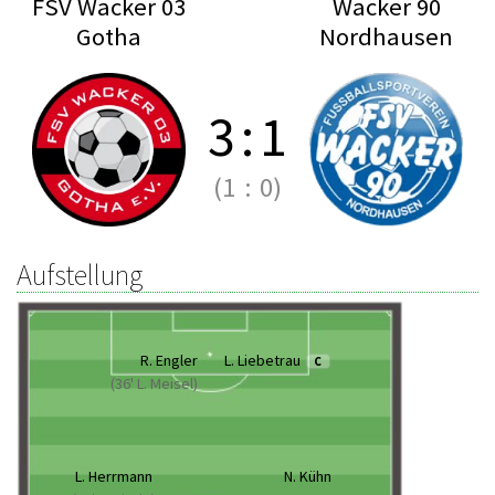
FSV Wacker 03
Wacker 90
Gotha
Nordhausen
3
:
1
(1
:
0)
Aufstellung
R. Engler
L. Liebetrau
C
(36' L. Meisel)
L. Herrmann
N. Kühn