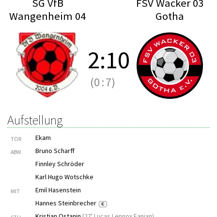
SG VfB
FSV Wacker 03
Wangenheim 04
Gotha
2
:
10
(0
:
7)
Aufstellung
Ekam
TOR
Bruno Scharff
ABW
Finnley Schröder
Karl Hugo Wotschke
Emil Hasenstein
MIT
Hannes Steinbrecher
C
Kristian Ostanin
(
27' Lucas Lennox Fanjan
)