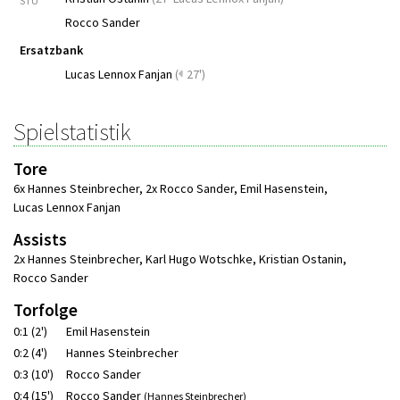
STU
Rocco Sander
Ersatzbank
Lucas Lennox Fanjan
(
27')
Spielstatistik
Tore
6x Hannes Steinbrecher
,
2x Rocco Sander
,
Emil Hasenstein
,
Lucas Lennox Fanjan
Assists
2x Hannes Steinbrecher
,
Karl Hugo Wotschke
,
Kristian Ostanin
,
Rocco Sander
Torfolge
0:1 (2')
Emil Hasenstein
0:2 (4')
Hannes Steinbrecher
0:3 (10')
Rocco Sander
0:4 (15')
Rocco Sander
(Hannes Steinbrecher)