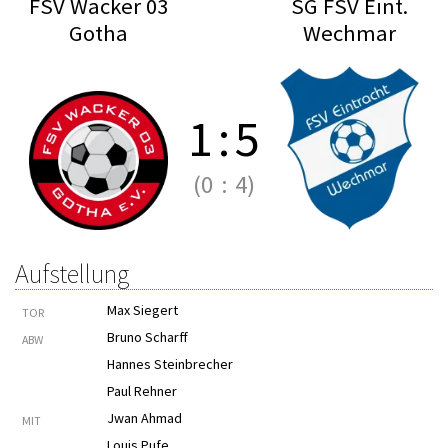
FSV Wacker 03
SG FSV Eint.
Gotha
Wechmar
1
:
5
(0
:
4)
Aufstellung
Max Siegert
TOR
Bruno Scharff
ABW
Hannes Steinbrecher
Paul Rehner
Jwan Ahmad
MIT
Louis Pufe