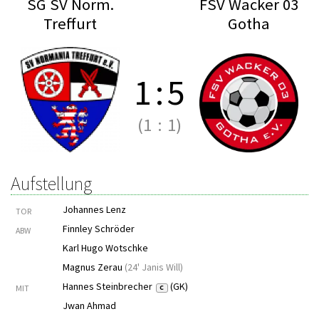
SG SV Norm.
FSV Wacker 03
Treffurt
Gotha
1
:
5
(1
:
1)
Aufstellung
Johannes Lenz
TOR
Finnley Schröder
ABW
Karl Hugo Wotschke
Magnus Zerau
(
24' Janis Will
)
Hannes Steinbrecher
(GK)
MIT
C
Jwan Ahmad