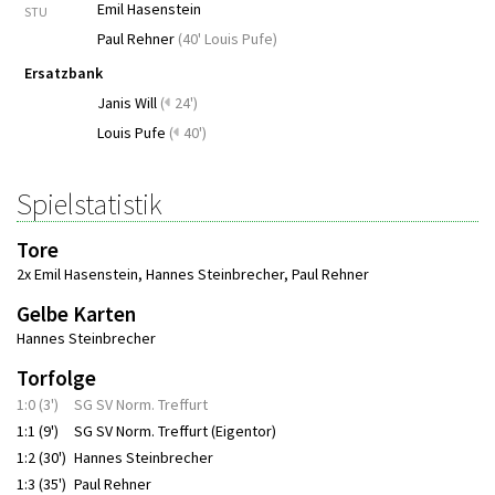
Emil Hasenstein
STU
Paul Rehner
(
40' Louis Pufe
)
Ersatzbank
Janis Will
(
24')
Louis Pufe
(
40')
Spielstatistik
Tore
2x Emil Hasenstein
,
Hannes Steinbrecher
,
Paul Rehner
Gelbe Karten
Hannes Steinbrecher
Torfolge
1:0 (3')
SG SV Norm. Treffurt
1:1 (9')
SG SV Norm. Treffurt (Eigentor)
1:2 (30')
Hannes Steinbrecher
1:3 (35')
Paul Rehner